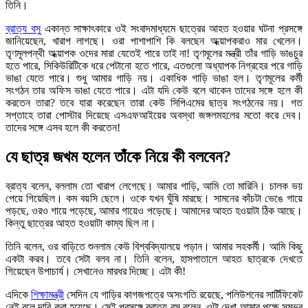
তিনি।
ব্রাত্য বসু
একান্ত সাক্ষাৎকারে ওই সংবাদমাধ্যমে ছাত্রের আহত হওয়ার ঘটনা প্রসঙ্গে
জানিয়েছেন, খারাপ লাগছে। ওরা পাশাপাশি কি বলছেন অধ্য়াপকরাও মার খেলেন।
তৃণমূলপন্থী অধ্য়াপক ওদের মারা যেতেই পারে তাই না! তৃণমূলের মন্ত্রী তাঁর গাড়ি ভাঙচুর
হতে পারে, সিকিউরিটিকে ধরে পেটানো হতে পারে, এতগুলো অধ্যাপক নিগ্রহের পরে গাড়ি
ভাঙা যেতে পারে। শুধু আমার গাড়ি নয়। একাধিক গাড়ি ভাঙা হল। তৃণমূলের কর্মী
সংগঠন তার অফিস ভাঙা যেতে পারে। এটা যদি কেউ বলে থাকেন তাদের সঙ্গে হলে কী
করতেন তারা? তবে যারা করেছেন তারা কেউ সিপিএমের ছাত্র সংগঠনের নয়। গত
সপ্তাহে তারা পোস্টার দিয়েছে এসএফআইয়ের অবস্থা জঙ্গলমহলের মতো করে দেব।
তাদের সঙ্গে এসব হলে কী করতেন!
যে ছাত্র জখম হলেন তাঁকে নিয়ে কী বলবেন?
ব্রাত্য বলেন, বললাম তো খারাপ লেগেছে। আমার গাড়ি, আমি তো মারিনি। চালক ভয়
পেয়ে গিয়েছিল। কম বয়সি ছেলে। ওকে যখন ঘুঁষি মারছে। সামনের কাঁচটা ভেঙে গায়ে
পড়ছে, ওরও গায়ে পড়েছে, আমার গায়েও পড়েছে। আমাদের আহত হওয়াটা ঠিক আছে।
কিন্তু ছাত্রের আহত হওয়াটা কাম্য ছিল না।
তিনি বলেন, ওর বাড়িতে শুনলাম কেউ বিশ্ববিদ্যালয়ে পড়ান। আমার সহকর্মী। আমি কিছু
একটা করব। তবে সেটা বলব না। তিনি বলেন, হাসপাতালে আহত ছাত্রকে দেখতে
গিয়েছেন উপাচার্য। সেখানেও মারধর দিচ্ছে। এটা কী!
এদিকে
শিক্ষামন্ত্রী
সেদিন যে গাড়ির কাগজপত্রে অসংগতি রয়েছে, পলিউশনের সার্টিফিকেট
নেই বলে দাবি করা হয়েছে। সেই প্রসঙ্গে ব্রাত্য বসু বলেন, ওটা দেখা আমার পক্ষে সম্ভব