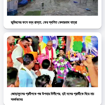
ভূমিধসের ফলে বন্ধ রাস্তা, ফের স্থগিত কেদারনাথ যাত্রা
জোড়াফুলের প্রদীপকে পদ্ম উপহার দিলীপের, দুই দলের প্রার্থীকে ঘিরে নাচ
সমর্থকদের