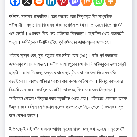
বর্ধমান:
সামনেই মাধ্যমিক। তার আগেই চরম সিদ্ধান্ত নিল মাধ্যমিক
পরীক্ষার্থী। পড়াশোনা নিয়ে বকাঝকা করেছিল পরিবার। তা মেনে নিতে পারেনি
ওই ছাত্রী। এরপরই নিয়ে নেয় কঠিনতম সিদ্ধান্ত। অ্যাসিড খেয়ে আত্মঘাতী
পড়ুয়া। মর্মান্তিক ঘটনাটি ঘটেছে পূর্ব বর্ধমানের জামালপুরের জামদহে।
পরিবার সূত্রে খবর, মৃত পড়ুয়ার নাম মনীষা ঘোষ (১৫)। বাড়ি পূর্ব বর্ধমানের
জামালপুর থানার জামদহে। মনীষা জামালপুরের চক্ষণজাদি হাইস্কুলে দশম শ্রেণী
ছাত্রী। জানা গিয়েছে, শুক্রবার রাতে ছাত্রীর বাবা পড়াশুনা নিয়ে বকাবকি
করেছিলেন। এরপর শনিবার সকালে বাবা কাজে বেরিয়ে যান। কিন্তু বকাঝকার
বিষয়টি মনে করে রেখেছিল মেয়েটি। তারপরই নিয়ে নেয় চরম সিদ্ধান্ত।
অভিমানে বোতল পরিষ্কার করার অ্যাসিড খেয়ে নেয়। পরিবারের লোকজন তাকে
উদ্ধার করে বর্ধমান মেডিক্যাল কলেজ হাসপাতালে নিয়ে গেলে চিকিৎসকরা মৃত
বলে ঘোষণা করেন।
ইতিমধ্যেই এই ঘটনায় অস্বাভাবিক মৃত্যুর মামলা রুজু করা হয়েছে। মৃতদেহটি