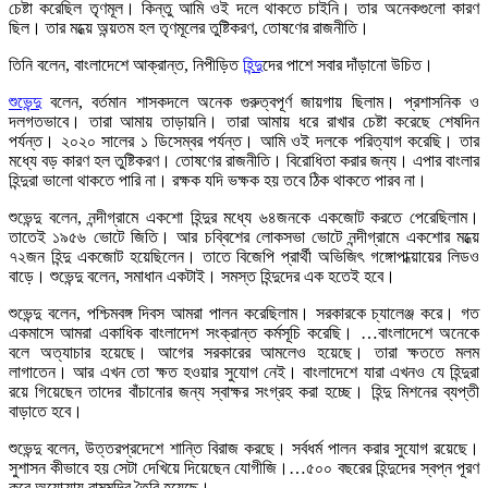
চেষ্টা করেছিল তৃণমূল। কিন্তু আমি ওই দলে থাকতে চাইনি। তার অনেকগুলো কারণ
ছিল। তার মধ্য়ে অন্য়তম হল তৃণমূলের তুষ্টিকরণ, তোষণের রাজনীতি।
তিনি বলেন, বাংলাদেশে আক্রান্ত, নিপীড়িত
হিন্দু
দের পাশে সবার দাঁড়ানো উচিত।
শুভেন্দু
বলেন, বর্তমান শাসকদলে অনেক গুরুত্বপূর্ণ জায়গায় ছিলাম। প্রশাসনিক ও
দলগতভাবে। তারা আমায় তাড়ায়নি। তারা আমায় ধরে রাখার চেষ্টা করেছে শেষদিন
পর্যন্ত। ২০২০ সালের ১ ডিসেম্বর পর্যন্ত। আমি ওই দলকে পরিত্যাগ করেছি। তার
মধ্যে বড় কারণ হল তুষ্টিকরণ। তোষণের রাজনীতি। বিরোধিতা করার জন্য। এপার বাংলার
হিন্দুরা ভালো থাকতে পারি না। রক্ষক যদি ভক্ষক হয় তবে ঠিক থাকতে পারব না।
শুভেন্দু বলেন, নন্দীগ্রামে একশো হিন্দুর মধ্যে ৬৪জনকে একজোট করতে পেরেছিলাম।
তাতেই ১৯৫৬ ভোটে জিতি। আর চব্বিশের লোকসভা ভোটে নন্দীগ্রামে একশোর মধ্য়ে
৭২জন হিন্দু একজোট হয়েছিলেন। তাতে বিজেপি প্রার্থী অভিজিৎ গঙ্গোপাধ্য়ায়ের লিডও
বাড়ে। শুভেন্দু বলেন, সমাধান একটাই। সমস্ত হিন্দুদের এক হতেই হবে।
শুভেন্দু বলেন, পশ্চিমবঙ্গ দিবস আমরা পালন করেছিলাম। সরকারকে চ্যালেঞ্জ করে। গত
একমাসে আমরা একাধিক বাংলাদেশ সংক্রান্ত কর্মসূচি করেছি। …বাংলাদেশে অনেকে
বলে অত্যাচার হয়েছে। আগের সরকারের আমলেও হয়েছে। তারা ক্ষততে মলম
লাগাতেন। আর এখন তো ক্ষত হওয়ার সুযোগ নেই। বাংলাদেশে যারা এখনও যে হিন্দুরা
রয়ে গিয়েছেন তাদের বাঁচানোর জন্য স্বাক্ষর সংগ্রহ করা হচ্ছে। হিন্দু মিশনের ব্যপ্তী
বাড়াতে হবে।
শুভেন্দু বলেন, উত্তরপ্রদেশে শান্তি বিরাজ করছে। সর্বধর্ম পালন করার সুযোগ রয়েছে।
সুশাসন কীভাবে হয় সেটা দেখিয়ে দিয়েছেন যোগীজি।…৫০০ বছরের হিন্দুদের স্বপ্ন পূরণ
করে অযোধ্য়ায় রামমন্দির তৈরি হয়েছে।