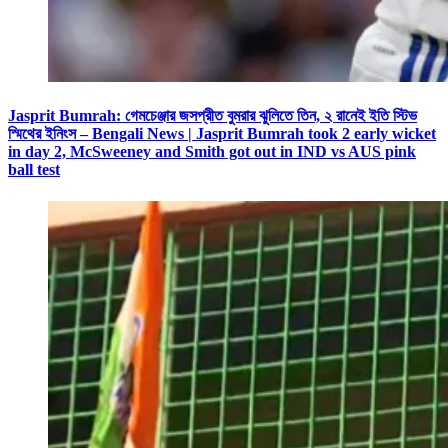
Jasprit Bumrah: গেমচেঞ্জার জসপ্রীত বুমরার ঝুলিতে তিন, ২ রানেই ইতি স্টিভ
স্মিথের ইনিংস – Bengali News | Jasprit Bumrah took 2 early wicket
in day 2, McSweeney and Smith got out in IND vs AUS pink
ball test