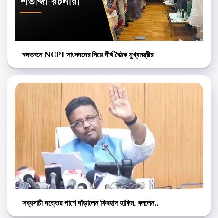
বঙ্গভবনে NCPI সাংসদদের নিয়ে দীর্ঘ বৈঠক মুখ্যমন্ত্রীর
সব্যসাচী দত্তের পাশে দাঁড়ালেন ফিরহাদ হাকিম, বললেন..