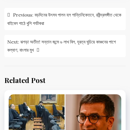
Post
Previous:
বড়দিনের উৎসব পালন হল শান্তিনিকেতনে, রবীন্দ্রসঙ্গীত থেকে
navigation
বাইবেল পাঠে খুশি পর্যটকরা
Next:
ঝগড়া অতীত! সন্তান জন্মে ৬ লাখ বিল, দূরত্ব ঘুচিয়ে কাঞ্চনের পাশে
কল্যাণ, বাংলার মুখ
Related Post