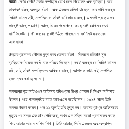
নয়ডা:
কোটি কোটি টাকার সম্পত্তি রেখে চলে গিয়েছেন এক ব্যক্তি। আর
তারপরই ঘটছে অদ্ভুত ঘটনা। এক একজন মহিলা যাচ্ছেন, আর দাবি করছেন
তিনিই আসল স্ত্রী, সম্পত্তিতে তাঁরই অধিকার রয়েছে। এমনকী প্রত্যেকের
কাছেই আছে প্রমাণ। আছে বিয়ের শংসাপত্র, আছে ওই ব্যক্তির ডেথ
সার্টিফিকেটও। কী করবেন বুঝেই উঠতে পারছেন না সংশ্লিষ্ট দফতরের
অফিসাররা।
উত্তরপ্রদেশের গৌতম বুদ্ধ নগর জেলার ঘটনা। তিনজন মহিলাই মৃত
ব্যক্তিকে নিজের স্বামী বলে পরিচয় দিচ্ছেন। সবাই বলছেন যে তিনিই আসল
স্ত্রী, তাই তাঁরই সম্পত্তিতে অধিকার আছে। আপাতত কাউকেই সম্পত্তি
হস্তান্তর করা হচ্ছে না।
অবসরপ্রাপ্ত আইএএস অফিসার হরিশঙ্কর মিশ্র একজন পিসিএস অফিসার
ছিলেন। পরে পদোন্নতির ফলে আইএএস হয়েছিলেন। ২০১৪ সালে তিনি
অবসর গ্রহণ করেন। গত ১১ জুলাই তাঁর মৃত্যু হয়। অবসরপ্রাপ্ত অফিসারের
মৃত্যুর পর মাত্র এক মাস পেরিয়েছে, তখন এক মহিলা নয়ডা প্রশাসনের কাছে
গিয়ে জানান তাঁর নাম শিবা শিখা। তিনি জানান, তিনি একজন অবসরপ্রাপ্ত