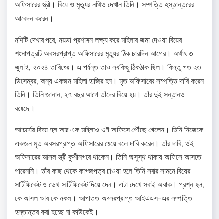
অফিসারের স্ত্রী। বিয়ে ও মৃত্যুর নথিও দেখান তিনি। সম্পত্তি হস্তান্তরের
আবেদন করেন।
নথিটি দেখার পরে, নয়ডা প্রশাসন লক্ষ্য করে মহিলার জমা দেওয়া বিয়ের
শংসাপত্রটি অবসরপ্রাপ্ত অফিসারের মৃত্যুর ঠিক চারদিন আগের। অর্থাৎ ৩
জুলাই, ২০২৪ তারিখের। এ পর্যন্ত তাও সবকিছু ঠিকঠাক ছিল। কিন্তু গত ২৩
ডিসেম্বর, অন্য একজন মহিলা হাজির হন। মৃত অফিসারের সম্পত্তি দাবি করেন
তিনি। তিনি জানান, ২৭ বছর আগে তাঁদের বিয়ে হয়। তাঁর দুই সন্তানও
রয়েছে।
আশ্চর্যের বিষয় হল আর এক মহিলাও ওই অফিসে পৌঁছে গেলেন। তিনি নিজেকে
একজন মৃত অবসরপ্রাপ্ত অফিসারের মেয়ে বলে দাবি করেন। তাঁর দাবি, ওই
অফিসারের আসল স্ত্রী কুশীনগরে থাকেন। তিনি অসুস্থ থাকায় অফিসে আসতে
পারেননি। তাঁর কাছ থেকে কাগজপত্র চাওয়া হলে তিনি সবার সামনে বিয়ের
সার্টিফিকেট ও ডেথ সার্টিফিকেট দিয়ে দেন। এটা দেখে সবাই অবাক। প্রশ্ন হল,
কে আসল আর কে নকল। আপাতত অবসরপ্রাপ্ত আইএএস-এর সম্পত্তি
হস্তান্তর করা হচ্ছে না কাউকেই।