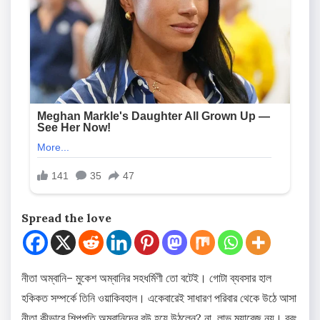
Spread the love
নীতা অম্বানি– মুকেশ অম্বানির সহধর্মিণী তো বটেই। গোটা ব্যবসার হাল
হকিকত সম্পর্কে তিনি ওয়াকিবহাল। একেবারেই সাধারণ পরিবার থেকে উঠে আসা
নীতা কীভাবে শিল্পপতি অম্বানিদের বউ হয়ে উঠলেন? না, লাভ ম্যারেজ নয়। বরং