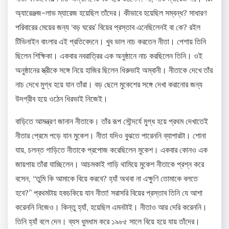
অ্যারেঞ্জজ-লাভ ম্যারেজ হয়েছিল তাঁদের। কীভাবে হয়েছিল সম্বন্ধ? সাধারণ
পরিবারের মেয়ের জন্য ‘বড় ঘরের’ বিয়ের প্রস্তাব এনেছিলেনই বা কে? রইল
টিভিনাইন বাংলার এই প্রতিবেদনে। খুব ভাল নাচ করতেন নীতা। পেশায় তিনি
ছিলেন শিক্ষিকা। একবার নবরাত্রির এক অনুষ্ঠানে নাচ করছিলেন তিনি। ওই
অনুষ্ঠানের স্ত্রীকে সঙ্গে নিয়ে হাজির ছিলেন ধিরুভাই অম্বানী। নীতাকে দেখে তাঁর
নাচ দেখে মুগ্ধ হয়ে যান তাঁরা। বড় ছেলে মুকেশের সঙ্গে দেখা করানোর জন্য
উদগ্রীব হয়ে ওঠেন ধিরভাই নিজেই।
বাড়িতে আমন্ত্রণ জানান নীতাকে। তাঁর রূপ সৌন্দর্যে মুগ্ধ হয়ে প্রথম দেখাতেই
নীতার প্রেমে পড়ে যান মুকেশ। নীতা যদিও বুঝতে পারেননি ব্যাপারটা। শোনা
যায়, চলন্ত গাড়িতে নীতাকে প্রপোজ করেছিলেন মুকেশ। একবার কোনও এক
জায়গায় তাঁরা যাচ্ছিলেন। আচমকাই গাড়ি থামিয়ে মুকেশ নীতাকে প্রশ্ন করে
বসেন, “তুমি কি আমাকে বিয়ে করবে? হ্যাঁ অথবা না এক্ষুণি তোমাকে বলতে
হবে?” প্রথমটায় হকচকিয়ে যান নীতা! সরাসরি বিয়ের প্রস্তাব তিনি যে আশা
করেননি নিজেও। কিন্তু হ্যাঁ, হয়েছিল এমনটাই। নীতাও আর দেরি করেননি।
তিনি হ্যাঁ বলে দেন। ব্যস ধুমধাম করে ১৯৮৫ সালে বিয়ে হয়ে যায় তাঁদের।