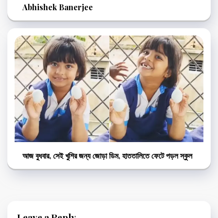
Abhishek Banerjee
আজ বুধবার, সেই খুশির জন্য জোড়া ডিম, হাততালিতে ফেটে পড়ল স্কুল
Leave a Reply