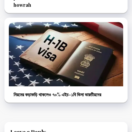
howrah
নিয়মের কড়াকড়ি থাকলেও ৭০% এইচ-১বি ভিসা ভারতীয়দের
Leave a Reply