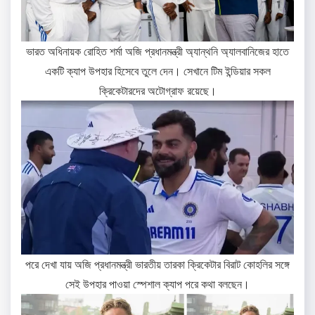
ভারত অধিনায়ক রোহিত শর্মা অজি প্রধানমন্ত্রী অ্যান্থনি অ্যালবানিজের হাতে
একটি ক্যাপ উপহার হিসেবে তুলে দেন। সেখানে টিম ইন্ডিয়ার সকল
ক্রিকেটারদের অটোগ্রাফ রয়েছে।
পরে দেখা যায় অজি প্রধানমন্ত্রী ভারতীয় তারকা ক্রিকেটার বিরাট কোহলির সঙ্গে
সেই উপহার পাওয়া স্পেশাল ক্যাপ পরে কথা বলছেন।