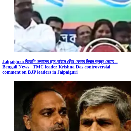
Jalpaiguri: বিজেপি নেতাদের ছাম-গাইনে ছেঁচে ফেলার নিদান তৃণমূল নেতার –
Bengali News | TMC leader Krishna Das controversial
comment on BJP leaders in Jalpaiguri