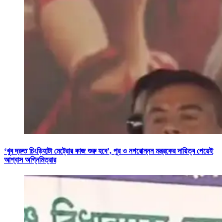
‘খুব দ্রুত চিংড়িহাটা মেট্রোর কাজ শুরু হবে’, পুর ও নগরোন্নন মন্ত্রকের দায়িত্ব পেয়েই
আশ্বাস অগ্নিমিত্রার