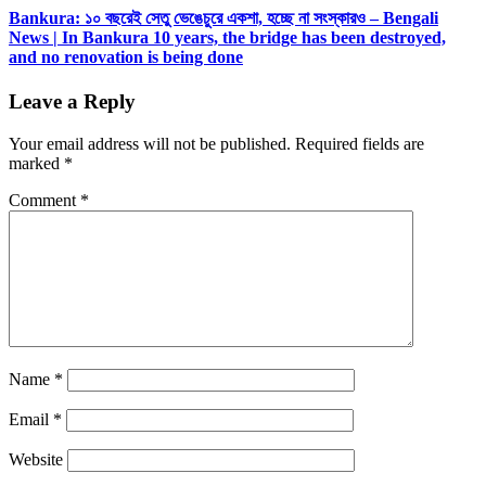
Bankura: ১০ বছরেই সেতু ভেঙেচুরে একশা, হচ্ছে না সংস্কারও – Bengali
News | In Bankura 10 years, the bridge has been destroyed,
and no renovation is being done
Leave a Reply
Your email address will not be published.
Required fields are
marked
*
Comment
*
Name
*
Email
*
Website