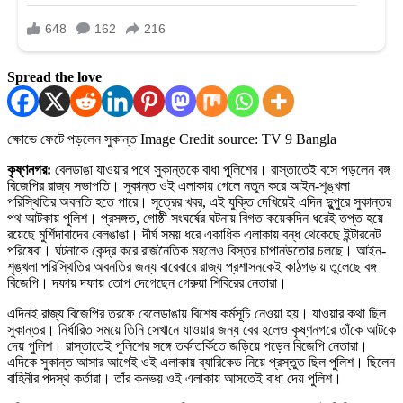
Spread the love
ক্ষোভে ফেটে পড়লেন সুকান্ত
Image Credit source: TV 9 Bangla
কৃষ্ণনগর:
বেলডাঙা যাওয়ার পথে সুকান্তকে বাধা পুলিশের। রাস্তাতেই বসে পড়লেন বঙ্গ
বিজেপির রাজ্য সভাপতি। সুকান্ত ওই এলাকায় গেলে নতুন করে আইন-শৃঙ্খলা
পরিস্থিতির অবনতি হতে পারে। সূত্রের খবর, এই যুক্তি দেখিয়েই এদিন দুুপুরে সুকান্তর
পথ আটকায় পুলিশ। প্রসঙ্গত, গোষ্ঠী সংঘর্ষের ঘটনায় বিগত কয়েকদিন ধরেই তপ্ত হয়ে
রয়েছে মুর্শিদাবাদের বেলঙাঙা। দীর্ঘ সময় ধরে একাধিক এলাকায় বন্ধ থেকেছে ইন্টারনেট
পরিষেবা। ঘটনাকে কেন্দ্র করে রাজনৈতিক মহলেও বিস্তর চাপানউতোর চলছে। আইন-
শৃঙ্খলা পরিস্থিতির অবনতির জন্য বারেবারে রাজ্য প্রশাসনকেই কাঠগড়ায় তুলেছে বঙ্গ
বিজেপি। দফায় দফায় তোপ দেগেছেন গেরুয়া শিবিরের নেতারা।
এদিনই রাজ্য বিজেপির তরফে বেলেডাঙায় বিশেষ কর্মসূচি নেওয়া হয়। যাওয়ার কথা ছিল
সুকান্তর। নির্ধারিত সময়ে তিনি সেখানে যাওয়ার জন্য বের হলেও কৃষ্ণনগরে তাঁকে আটকে
দেয় পুলিশ। রাস্তাতেই পুলিশের সঙ্গে তর্কাতর্কিতে জড়িয়ে পড়েন বিজেপি নেতারা।
এদিকে সুকান্ত আসার আগেই ওই এলাকায় ব্যারিকেড নিয়ে প্রস্তুত ছিল পুলিশ। ছিলেন
বাহিনীর পদস্থ কর্তারা। তাঁর কনভয় ওই এলাকায় আসতেই বাধা দেয় পুলিশ।