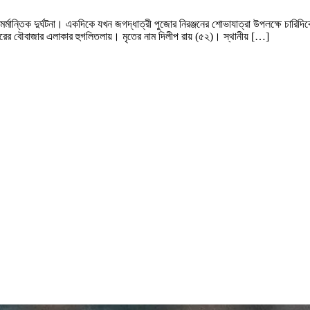
ান্তিক দুর্ঘটনা। একদিকে যখন জগদ্ধাত্রী পুজোর নিরঞ্জনের শোভাযাত্রা উপলক্ষে চারিদ
্ণনগরের বৌবাজার এলাকার হুগলিতলায়। মৃতের নাম দিলীপ রায় (৫২)। স্থানীয় […]