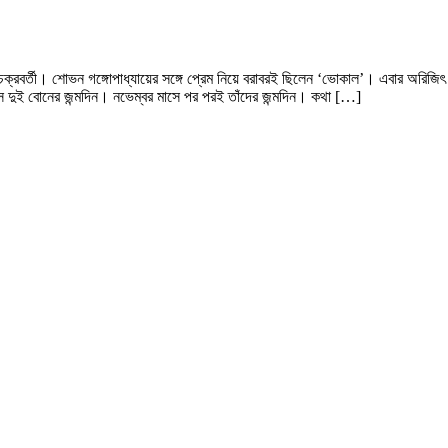
রবর্তী। শোভন গঙ্গোপাধ্যায়ের সঙ্গে প্রেম নিয়ে বরাবরই ছিলেন ‘ভোকাল’। এবার অরিজিৎ স
ে দুই বোনের জন্মদিন। নভেম্বর মাসে পর পরই তাঁদের জন্মদিন। কথা […]