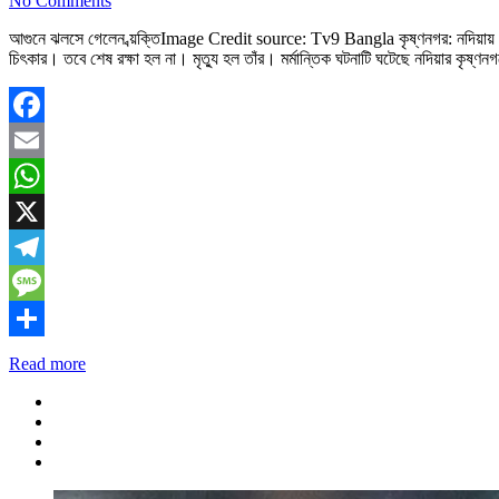
No Comments
আগুনে ঝলসে গেলেন ব্য়ক্তিImage Credit source: Tv9 Bangla কৃষ্ণনগর: নদিয়ায় মর্ম
চিৎকার। তবে শেষ রক্ষা হল না। মৃত্যু হল তাঁর। মর্মান্তিক ঘটনাটি ঘটেছে নদিয়ার কৃষ
Facebook
Email
WhatsApp
X
Telegram
Message
Share
Read more