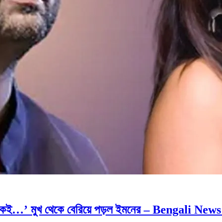
কেই…’ মুখ থেকে বেরিয়ে পড়ল ইমনের – Bengali News