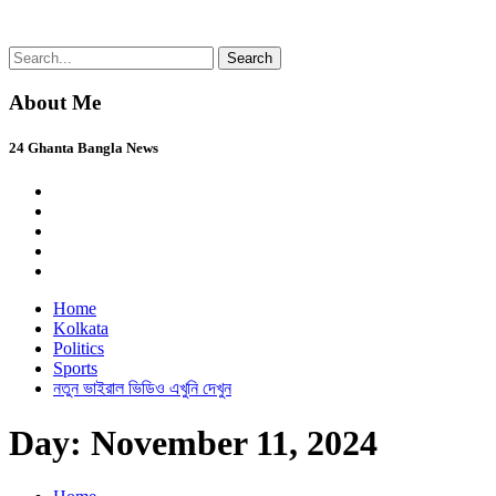
Skip
Search
24 Ghanta Bangla News
24 Ghanta Bengali News
to
for:
content
About Me
24 Ghanta Bangla News
Home
Kolkata
Politics
Sports
নতুন ভাইরাল ভিডিও এখুনি দেখুন
Day:
November 11, 2024