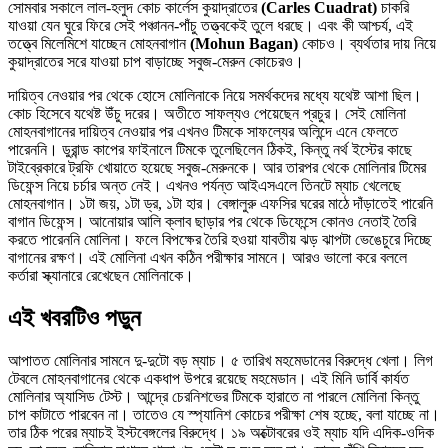
সোমবার সকালে লাল-হলুদ কোচ কার্লেস কুয়াদ্রাতের
(Carles Cuadrat)
চাকরি
যাওয়া যেন ঘুরে ফিরে সেই পঞ্চানন-পাঁচু তত্ত্বকেই তুলে ধরছে। এবং কী আশ্চর্য, এই
তত্ত্বে মিলেমিশে যাচ্ছেন মোহনবাগান
(Mohun Bagan)
কোচও। ব্যর্থতার দায় নিয়ে
কুয়াদ্রাতের সরে যাওয়া চাপ বাড়াচ্ছে সবুজ-মেরুন কোচেরও।
দায়িত্ব নেওয়ার পর থেকে হোসে মোলিনাকে নিয়ে সমর্থকদের মধ্যে যথেষ্ট আশা ছিল।
কোচ হিসেবে যথেষ্ট উঁচু দরের। অতীতে সাফল্যও পেয়েছেন প্রচুর। সেই মোলিনা
মোহনবাগানের দায়িত্ব নেওয়ার পর এখনও টিমকে সাফল্যের অলিন্দে এনে ফেলতে
পারেননি। ডুরান্ড কাপের ফাইনালে টিমকে তুলেছিলেন ঠিকই, কিন্তু নর্থ ইস্টের কাছে
টাইব্রেকারে ট্রফি খোয়াতে হয়েছে সবুজ-মেরুনকে। আর তারপর থেকে মোলিনার টিমের
ডিফেন্স নিয়ে চর্চার অন্ত নেই। এখনও পর্যন্ত আইএসএলে তিনটে ম্যাচ খেলেছে
মোহনবাগান। ১টা জয়, ১টা ড্র, ১টা হার। বেঙ্গালুরু এফসির ঘরের মাঠে দাঁড়াতেই পারেনি
বাগান ডিফেন্স। আনোয়ার আলি ক্লাব ছাড়ার পর থেকে ডিফেন্সে কোনও নেতাই তৈরি
করতে পারেননি মোলিনা। ফলে বিপক্ষের তৈরি হওয়া যাবতীয় ঝড় ঝাপটা ভেঙেচুরে দিচ্ছে
বাগানের রক্ষণ। এই মোলিনা এখন কঠিন পরীক্ষার সামনে। আরও ভালো করে বললে
কর্তারা স্ক্যানারে রেখেছেন মোলিনাকে।
এই খবরটিও পড়ুন
আপাতত মোলিনার সামনে দু-দুটো বড় ম্যাচ। ৫ তারিখ মহমেডানের বিরুদ্ধে খেলা। লিগ
টেবলে মোহনবাগানের থেকে একধাপ উপরে রয়েছে মহমেডান। এই মিনি ডার্বি কার্যত
মোলিনার অ্যাসিড টেস্ট। আন্দ্রে চেরনিশভের টিমকে হারাতে না পারলে মোলিনা কিন্তু
চাপ কাটাতে পারবেন না। তাতেও যে স্প্যানিশ কোচের পরীক্ষা শেষ হচ্ছে, বলা যাচ্ছে না।
তার ঠিক পরের ম্যাচই ইস্টবেঙ্গলের বিরুদ্ধে। ১৯ অক্টোবরের ওই ম্যাচ যদি এদিক-ওদিক