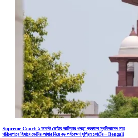
Supreme Court: ১ অগস্ট ভোটার তালিকার খসড়া প্রকাশে স্থগিতাদেশ নয়!
পরিচয়পত্র হিসাবে ভোটার-আধার নিয়ে বড় পর্যবেক্ষণ সুপ্রিম কোর্টের – Bengali