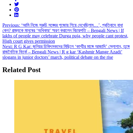
Post
Previous:
‘আমি নিজে সুরুচি সঙ্ঘের পুজোয় গিয়ে দেখেছিলাম…’, প্রতিবাদে বাধা
কেন? রাজ্যকে মানুষের ‘অধিকার’ স্মরণ করালেন বিচারপতি – Bengali News | If
navigation
lakhs of people may celebrate Durga puja, why people cant protest,
High court gives permission
Next:
R G Kar: জুনিয়র চিকিৎসকদের মিছিলে ‘কাশ্মীর মাঙ্গে আজাদি’ স্লোগান, তুঙ্গে
রাজনৈতিক বিতর্ক – Bengali News | R g kar ‘Kashmir Mange Azadi’
slogans in junior doctors’ march, political debate on the rise
Related Post