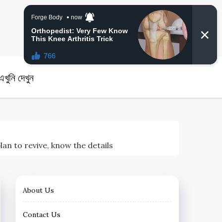
angla News
খুনি দেখুন
g plan to revive, know the details
About Us
Contact Us