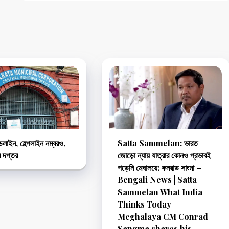
ইডলাইন, হেল্পলাইন নম্বরও,
Satta Sammelan: ভারত
র দপ্তর
জোড়ো ন্যায় যাত্রার কোনও প্রভাবই
পড়েনি মেঘালয়ে: কনরাড সাংমা –
Bengali News | Satta
Sammelan What India
Thinks Today
Meghalaya CM Conrad
Sangma shares his