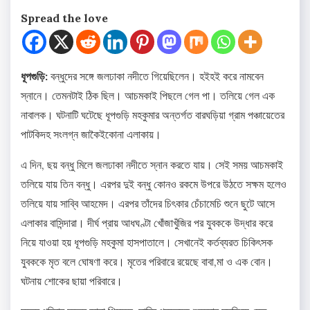
Spread the love
ধূপগুড়ি:
বন্ধুদের সঙ্গে জলঢাকা নদীতে গিয়েছিলেন। হইহই করে নামবেন
স্নানে। তেমনটাই ঠিক ছিল। আচমকাই পিছলে গেল পা। তলিয়ে গেল এক
নাবালক। ঘটনাটি ঘটেছে ধূপগুড়ি মহকুমার অন্তর্গত বারঘড়িয়া গ্রাম পঞ্চায়েতের
পাটকিদহ সংলগ্ন জাকৈইকোনা এলাকায়।
এ দিন, ছয় বন্ধু মিলে জলঢাকা নদীতে স্নান করতে যায়। সেই সময় আচমকাই
তলিয়ে যায় তিন বন্ধু। এরপর দুই বন্ধু কোনও রকমে উপরে উঠতে সক্ষম হলেও
তলিয়ে যায় সাব্বি আহমেদ। এরপর তাঁদের চিৎকার চেঁচামেচি শুনে ছুটে আসে
এলাকার বাসিন্দারা। দীর্ঘ প্রায় আধঘণ্টা খোঁজাখুঁজির পর যুবককে উদ্ধার করে
নিয়ে যাওয়া হয় ধূপগুড়ি মহকুমা হাসপাতালে। সেখানেই কর্তব্যরত চিকিৎসক
যুবককে মৃত বলে ঘোষণা করে। মৃতের পরিবারে রয়েছে বাবা,মা ও এক বোন।
ঘটনায় শোকের ছায়া পরিবারে।