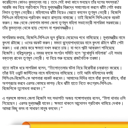
করেছিলেন কোনও কুমন্তব্য নয়। তবে সেই কথা কানে শুনছেন তাঁর দলের সদস্যরা?
আরজি কর নিয়ে প্রতিবাদে গিয়ে মুখ্যমন্ত্রীর বিরুদ্ধে সমালোচনা করলে ঝাঁটা পেটা করার
নিদান তৃণমূল নেত্রীর। মহিলাদের ঝাঁটা নিয়েও বেরতে বললেন তৃণমূল নেত্রী। বিজেপি
সিপিএম মহিলাদের প্রতিবাদ করতে রাস্তায় নামাচ্ছে। তাই বিজেপি সিপিএমকে বয়কট
করুন। মঞ্চ থেকে বেলাগাম মালদা জেলা তৃণমূল মহিলা সভানেত্রী সাগরিকা সরকারের।
তাঁর কুমন্তব্য থেকে ছাড় পেলেন না প্রধানমন্ত্রীও।
সাগরিকার কথায়, বিজেপি-সিপিএম ভুল বুঝিয়ে মেয়েদের পথে নামিয়েছে। মুখ্যমন্ত্রীর নামে
কুৎসা রটাচ্ছে। ওদের বয়কট করুন। মমতা বন্দ্যোপাধ্যায়ের নামে কুৎসা রটালে ঝাঁটা পেটা
করুন। ওরা জোর করে ক্ষমতা দখল করতে চায়। যা শুনে পাল্টা আক্রমণ শানিয়েছে
বিজেপি। হরিশ্চন্দ্রপুর ২ নম্বর ব্লকে সংগঠন সমিতি হলে ‘মুখোমুখি মহিলারা’ এই সভায়
বক্তব্য রাখেন তৃণমূল নেত্রী। যা নিয়ে শুরু হয়েছে রাজনৈতিক তরজা।
হাতে মাইক ধরে সাগরিকা বলেন, “তিলোত্তমার ঘটনা নিয়ে বিরোধীরা চক্রান্ত করেছে।
তাঁরা উই ওয়ান্ট জাস্টিসের নামে মহিলাদের নামিয়েছে। তাই আমি মহিলাদের বলছি
সিপিএম-বিজেপি-কে আপনারা বয়কট করবেন। আমাদের দিদির নামে যাঁরা কুৎসা রটাবে, যাঁরা
অপপ্রচার করবে এরপর কোমরে কাপড় বেঁধে ঝাঁটা হাতে নিতে কংগ্রেস-সিপিএম-
বিজেপিকে তুলোধনা করবেন।”
এ প্রসঙ্গে মালদহ জেলা বিজেপি সহ সভাপতি অজয় গঙ্গোপাধ্যায় বলেন, “টালা থানার ওসি
গিয়েছেন। এরপর মুখ্যমন্ত্রী যাবেন। ক্ষমতা থাকলে আন্দোলন প্রতিবাদ থামিয়ে দেখাক।
আমরা কিছু বলব না সাধারণ মানুষ বলবেন।”