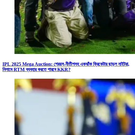
IPL 2025 Mega Auction: শ্রেয়স-নীতীশসহ একঝাঁক ক্রিকেটার ছাড়ল নাইটরা,
নিলামে RTM ব্যবহার করতে পারবে KKR?