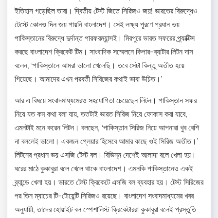
ইতিহাস গড়েছিল তারা। দ্বিতীয় টেস্ট জিতে সিরিজও জয়! ভারতের বিরুদ্ধেও
টেস্টে কোনও দিন জয় পায়নি বাংলাদেশ। সেই লক্ষ্য পূরণে প্রধান ভয়
পাকিস্তানের বিরুদ্ধে দুর্দান্ত পারফরম্যান্সই। মিরপুরে ভারত সফরের প্র্যাক্টিস
করছে বাংলাদেশ ক্রিকেট টিম। সাংবাদিক সম্মেলনে কিপার-ব্যাটার লিটন দাস
বলেন, ‘পাকিস্তানে আমরা ভালো খেলেছি। তবে সেটা কিন্তু অতীত হয়ে
গিয়েছে। আমাদের এখন পরবর্তী সিরিজের কথাই ভাবা উচিত।’
আর এ বিষয়ে সংবাদমাধ্যমেরও সহযোগিতা চেয়েছেন লিটন। পাকিস্তান সফর
নিয়ে যত কম কথা বলা যায়, ততটাই ভারত সিরিজ নিয়ে ফোকাস করা যাবে,
এমনটাই মনে করেন লিটন। বলছেন, ‘পাকিস্তান সিরিজ নিয়ে আপনারা খুব বেশি
না বললেই ভালো। একজন প্লেয়ার হিসেবে আমার কাছে ওই সিরিজ অতীত।’
লিটনের প্রধান ভয় এসজি টেস্ট বল। বিভিন্ন দেশেই আলাদা বলে খেলা হয়।
ঘরের মাঠে কুকাবুরা বলে খেলে থাকে বাংলাদেশ। এমনকি পাকিস্তানেও একই
ব্র্যান্ডে খেলা হয়। ভারতে টেস্ট ক্রিকেটে এসজি বল ব্যবহার হয়। টেস্ট সিরিজের
পর তিন ম্যাচের টি-টোয়েন্টি সিরিজও রয়েছে। বাংলাদেশ সংবাদমাধ্যমের খবর
অনুযায়ী, তাদের হোয়াইট বল স্পেশালিস্ট ক্রিকেটাররা কুকাবুরা বলেই প্রস্তুতি