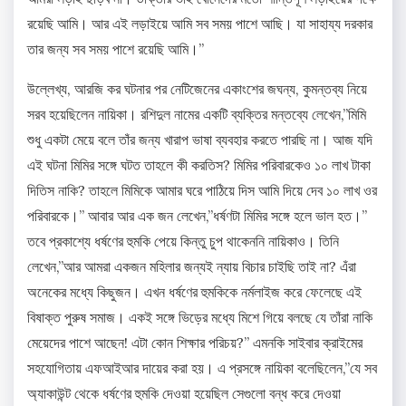
রয়েছি আমি। আর এই লড়াইয়ে আমি সব সময় পাশে আছি। যা সাহায্য দরকার
তার জন্য সব সময় পাশে রয়েছি আমি।”
উল্লেখ্য, আরজি কর ঘটনার পর নেটিজেনের একাংশের জঘন্য, কুমন্তব্য নিয়ে
সরব হয়েছিলেন নায়িকা। রশিদুল নামের একটি ব্যক্তির মন্তব্যে লেখেন,”মিমি
শুধু একটা মেয়ে বলে তাঁর জন্য খারাপ ভাষা ব্যবহার করতে পারছি না। আজ যদি
এই ঘটনা মিমির সঙ্গে ঘটত তাহলে কী করতিস? মিমির পরিবারকেও ১০ লাখ টাকা
দিতিস নাকি? তাহলে মিমিকে আমার ঘরে পাঠিয়ে দিস আমি দিয়ে দেব ১০ লাখ ওর
পরিবারকে।” আবার আর এক জন লেখেন,”ধর্ষণটা মিমির সঙ্গে হলে ভাল হত।”
তবে প্রকাশ্যে ধর্ষণের হুমকি পেয়ে কিন্তু চুপ থাকেননি নায়িকাও। তিনি
লেখেন,”আর আমরা একজন মহিলার জন্যই ন্যায় বিচার চাইছি তাই না? এঁরা
অনেকের মধ্যে কিছুজন। এখন ধর্ষণের হুমকিকে নর্মলাইজ করে ফেলেছে এই
বিষাক্ত পুরুষ সমাজ। একই সঙ্গে ভিড়ের মধ্যে মিশে গিয়ে বলছে যে তাঁরা নাকি
মেয়েদের পাশে আছেন! এটা কোন শিক্ষার পরিচয়?” এমনকি সাইবার ক্রাইমের
সহযোগিতায় এফআইআর দায়ের করা হয়। এ প্রসঙ্গে নায়িকা বলেছিলেন,”যে সব
অ্যাকাউন্ট থেকে ধর্ষণের হুমকি দেওয়া হয়েছিল সেগুলো বন্ধ করে দেওয়া