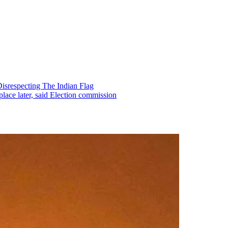
 Disrespecting The Indian Flag
e place later, said Election commission