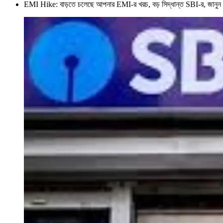
EMI Hike: বাড়তে চলেছে আপনার EMI-র খরচ, বড় সিদ্ধান্ত SBI-র, জ