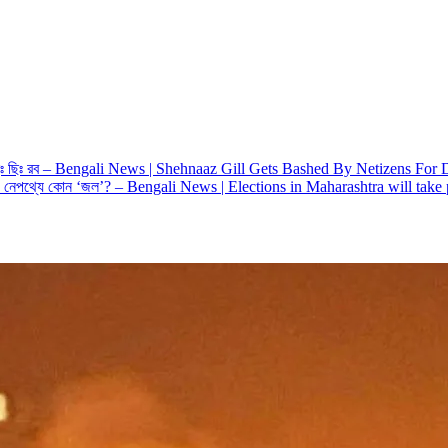
য় ছিঃ ছিঃ রব – Bengali News | Shehnaaz Gill Gets Bashed By Netizens For
কমিশন, নেপথ্যে কোন ‘জল’? – Bengali News | Elections in Maharashtra will tak