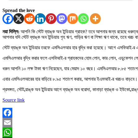
Spread the love
নয়া দিল্লি:
আপনি কি স্টেট ব্যাঙ্ক অব ইন্ডিয়ার গ্রাহক? তবে আপনার জন্য রয়েছে গুরুত
আপনার যদি স্টেট ব্যাঙ্ক অব ইন্ডিয়ায় গৃহ ঋণ, গাড়ির ঋণ বা শিক্ষা ঋণ থাকে, তবে
স্টেট ব্যাঙ্ক অব ইন্ডিয়ার তরফে এমসিএলআর হার বৃদ্ধি করা হয়েছে। আগে এসবিআই-
এমসিএলআর বৃদ্ধি করার ফলে এসবিআই-র গ্রাহকদের হোম লোন, কার লোন, এডুকেশন লোন
ধরুন আপনি ১০ লক্ষ টাকা ঋণ নিয়েছেন, যার মেয়াদ ১০ বছর। এমসিএলআর ৮.৮৫ শতা
এবার এমসিএলআরের হার বাড়িয়ে ৮.৯৫ শতাংশ করায়, আপনার ইএমআই-র খরচও বাড়বে। 
প্রসঙ্গত, স্টেট ব্য়াঙ্ক অব ইন্ডিয়ার আগে ব্যাঙ্ক অব বরোদা, কানাড়া ব্যাঙ্ক ও ইউকো ব
Source link
Facebook
Email