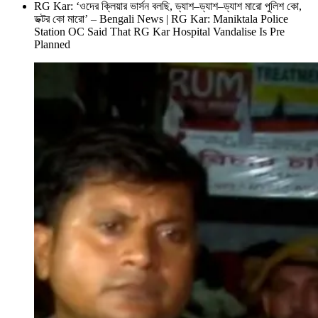
RG Kar: ‘ওদের ক্লিয়ার ভার্সন বলছি, ড্যাশ–ড্যাশ–ড্যাশ মারো পুলিশ কো,
ডক্টর কো মারো’ – Bengali News | RG Kar: Maniktala Police
Station OC Said That RG Kar Hospital Vandalise Is Pre
Planned