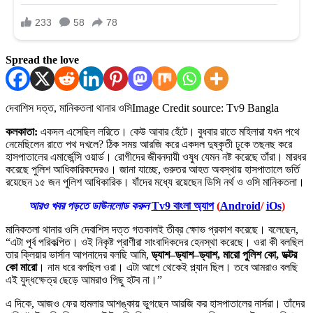
Spread the love
দেবাশিস দত্ত, মানিকতলা থানার ওসি
Image Credit source: Tv9 Bangla
কলকাতা:
একদল এসেছিল লরিতে। কেউ আবার হেঁটে। বুধবার রাতে মহিলারা যখন পথে
নেমেছিলেন রাতে পথ দখলে? ঠিক সময় আরজি করে একদল দুষ্কৃতী ঢুকে তছনছ করে
হাসপাতালের এমার্জেন্সি ওয়ার্ড। রোগীদের জীবনদায়ী ওষুধ যেমন নষ্ট করেছে তাঁরা। মারধর
করেছে পুলিশ আধিকারিকদেরও। জানা যাচ্ছে, গুরুতর আহত অবস্থায় হাসপাতালে ভর্তি
রয়েছেন ১৫ জন পুলিশ আধিকারিক। যাঁদের মধ্যে রয়েছেন ডিসি নর্থ ও ওসি মানিকতলা।
আরও খবর পড়তে ডাউনলোড করুন
Tv9 বাংলা অ্যাপ
(
Android
/
iOs
)
মানিকতলা থানার ওসি দেবাশিস দত্ত গতকালই তীব্র ক্ষোভ প্রকাশ করেছে। বলেছেন,
“এটা পূর্ব পরিকল্পিত। ওই নিকৃষ্ট প্রাণীরা সাংবাদিকদের হেনস্থা করেছে। ওরা কী বলছিল
তার ক্লিয়ার ভার্সান আপনাদের বলছি আমি,
ড্যাশ–ড্যাশ–ড্যাশ, মারো পুলিশ কো, ডক্টর
কো মারো
। নাম ধরে বলছিল ওরা। এটা আগে থেকেই প্ল্যান ছিল। তবে আমরাও বলছি
এই যুদ্ধক্ষেত্র ছেড়ে আমরাও পিছু হটব না।”
এ দিকে, আজও ফের হামলার আশঙ্কায় ভুগছেন আরজি কর হাসপাতালের নার্সরা। তাঁদের