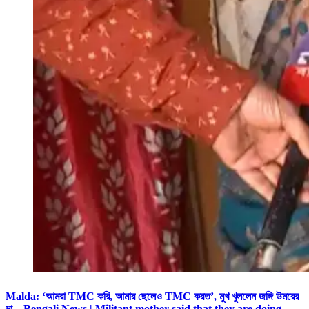
Malda: ‘আমরা TMC করি, আমার ছেলেও TMC করত’, মুখ খুললেন জঙ্গি উমরের
মা – Bengali News | Militant mother said that they are doing