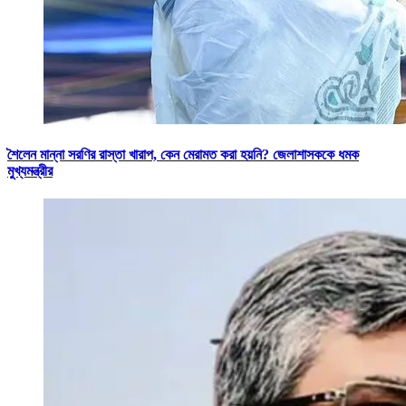
শৈলেন মান্না সরণির রাস্তা খারাপ, কেন মেরামত করা হয়নি?‌ জেলাশাসককে ধমক
মুখ্যমন্ত্রীর