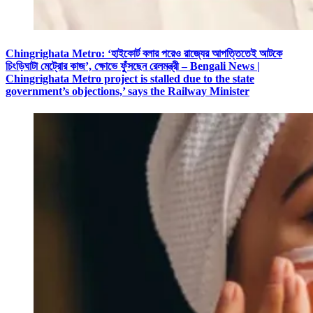
Chingrighata Metro: ‘হাইকোর্ট বলার পরেও রাজ্যের আপত্তিতেই আটকে
চিংড়িঘাটা মেট্রোর কাজ’, ক্ষোভে ফুঁসছেন রেলমন্ত্রী – Bengali News |
Chingrighata Metro project is stalled due to the state
government’s objections,’ says the Railway Minister