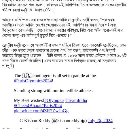
কিংবদন্তি অচন্ত শরৎ কমল। ভারতের এই অলিম্পিক টিমকে শুভেচ্ছা জানালেন কেন্দ্রীয়
খনি ও কয়লা মন্ত্রী জি কিষাণ রেড্ডি।
ভারতের অলিম্পিক স্কোয়াডকে শুভেচ্ছা জানিয়ে কেন্দ্রীয় মন্ত্রী বলেন, “প্রত্যেক
ভারতীয়ের মতো আমিও দেশের খেলোয়াড়দের এই অলিম্পিরক সফর নিয়ে গর্ব এবং
উত্তেজনা বোধ করছি। খেলোয়াড়দের কঠোর পরিশ্রম, নিষ্ঠা এবং অটল মনোভাবই সারা
দেশের জন্য এই মর্যাদাপূর্ণ মুহূর্তে নিয়ে এসেছে।”
কেন্দ্রীয় মন্ত্রী বলেন যে অ্যাথলিটরা যখন প্যারিসে তিরঙ্গা হাতে একজোট হয়েছিলেন, তখন
তাঁরা “এক ভারত শ্রেষ্ঠ ভারতে”র চেতনা এবং এক তরুণ, উচ্চাকাঙ্ক্ষী এবং উদ্যমী
ভারতের চিত্র তুলে ধরেছেন। তিনি বলেন যে ২০২৩ সালে ভারত এশিয়ান গেমসে ১০৭টি
পদক জিতে রেকর্ড গড়েছিল। ফের ভারতের সামনে বিশ্বম়ঞ্চ রয়েছে, যা সম্ভাবনায়
পরিপূর্ণ।
The 🇮🇳 contingent is all set to parade at the
#ParisOlympics2024
!
Standing strong with our incredible athletes.
My Best wishes!
#Olympics
#TeamIndia
#Cheer4Bharat
#Paris2024
pic.twitter.com/4ZR2ZwJnGg
— G Kishan Reddy (@kishanreddybjp)
July 26, 2024