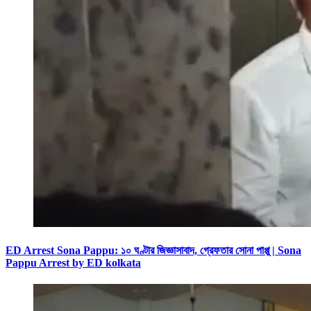
ED Arrest Sona Pappu: ১০ ঘণ্টার জিজ্ঞাসাবাদ, গ্রেফতার সোনা পাপ্পু | Sona
Pappu Arrest by ED kolkata