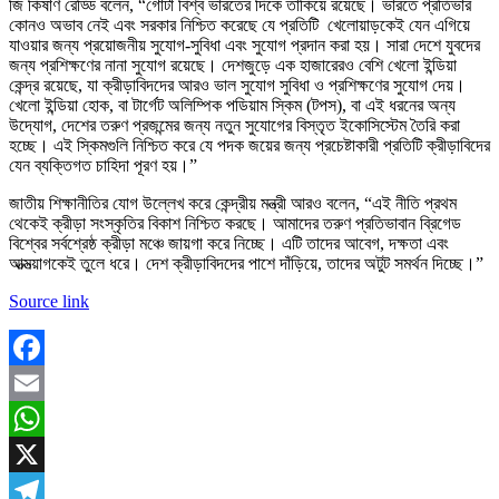
জি কিষাণ রেড্ডি বলেন, “গোটা বিশ্ব ভারতের দিকে তাকিয়ে রয়েছে। ভারতে প্রতিভার
কোনও অভাব নেই এবং সরকার নিশ্চিত করেছে যে প্রতিটি খেলোয়াড়কেই যেন এগিয়ে
যাওয়ার জন্য প্রয়োজনীয় সুযোগ-সুবিধা এবং সুযোগ প্রদান করা হয়। সারা দেশে যুবদের
জন্য প্রশিক্ষণের নানা সুযোগ রয়েছে। দেশজুড়ে এক হাজারেরও বেশি খেলো ইন্ডিয়া
কেন্দ্র রয়েছে, যা ক্রীড়াবিদদের আরও ভাল সুযোগ সুবিধা ও প্রশিক্ষণের সুযোগ দেয়।
খেলো ইন্ডিয়া হোক, বা টার্গেট অলিম্পিক পডিয়াম স্কিম (টপস), বা এই ধরনের অন্য
উদ্যোগ, দেশের তরুণ প্রজন্মের জন্য নতুন সুযোগের বিস্তৃত ইকোসিস্টেম তৈরি করা
হচ্ছে। এই স্কিমগুলি নিশ্চিত করে যে পদক জয়ের জন্য প্রচেষ্টাকারী প্রতিটি ক্রীড়াবিদের
যেন ব্যক্তিগত চাহিদা পূরণ হয়।”
জাতীয় শিক্ষানীতির যোগ উল্লেখ করে কেন্দ্রীয় মন্ত্রী আরও বলেন, “এই নীতি প্রথম
থেকেই ক্রীড়া সংস্কৃতির বিকাশ নিশ্চিত করছে। আমাদের তরুণ প্রতিভাবান ব্রিগেড
বিশ্বের সর্বশ্রেষ্ঠ ক্রীড়া মঞ্চে জায়গা করে নিচ্ছে। এটি তাদের আবেগ, দক্ষতা এবং
আত্মত্য়াগকেই তুলে ধরে। দেশ ক্রীড়াবিদদের পাশে দাঁড়িয়ে, তাদের অটুট সমর্থন দিচ্ছে।”
Source link
Facebook
Email
WhatsApp
X