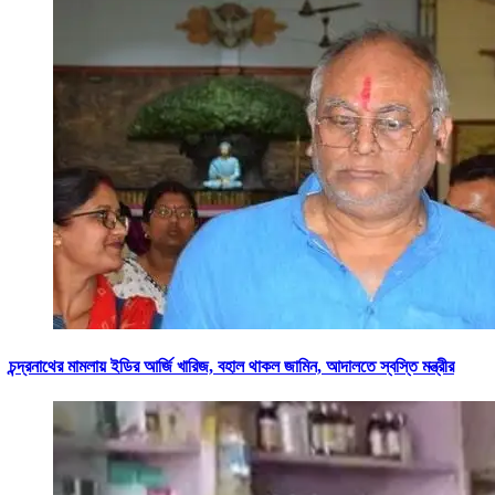
চন্দ্রনাথের মামলায় ইডির আর্জি খারিজ, বহাল থাকল জামিন, আদালতে স্বস্তি মন্ত্রীর