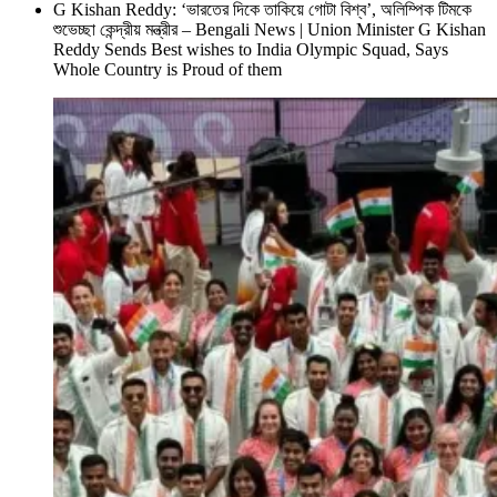
G Kishan Reddy: ‘ভারতের দিকে তাকিয়ে গোটা বিশ্ব’, অলিম্পিক টিমকে
শুভেচ্ছা কেন্দ্রীয় মন্ত্রীর – Bengali News | Union Minister G Kishan
Reddy Sends Best wishes to India Olympic Squad, Says
Whole Country is Proud of them