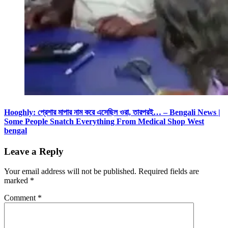
Hooghly: প্রেশার মাপার নাম করে এসেছিল ওরা, তারপরই… – Bengali News |
Some People Snatch Everything From Medical Shop West
bengal
Leave a Reply
Your email address will not be published.
Required fields are
marked
*
Comment
*