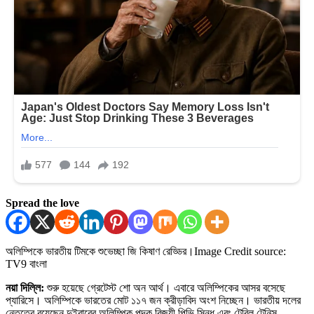
Spread the love
অলিম্পিকে ভারতীয় টিমকে শুভেচ্ছা জি কিষাণ রেড্ডির।
Image Credit source:
TV9 বাংলা
নয়া দিল্লি:
শুরু হয়েছে গ্রেটেস্ট শো অন আর্থ। এবারে অলিম্পিকের আসর বসেছে
প্যারিসে। অলিম্পিকে ভারতের মোট ১১৭ জন ক্রীড়াবিদ অংশ নিচ্ছেন। ভারতীয় দলের
নেতৃত্বে রয়েছেন দুইবারের অলিম্পিক পদক বিজয়ী পিভি সিন্ধু এবং টেবিল টেনিস