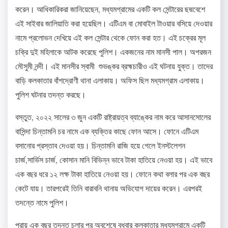
করেন। আধিকারিকরা জানিয়েছেন, মধ্যমগ্রামের একটি কল সেন্টারের ছদ্মবেশে
এই সাইবার জালিয়াতি করা হয়েছিল। এটিএম বা মোবাইল টাওয়ার বসিয়ে দেওয়ার
নামে প্রলোভন দেখিয়ে এই কল সেন্টার থেকে ফোন করা হত। এই চক্রের মূল
চক্রি দুই মহিলাকে আটক করেছে পুলিশ। একজনের নাম মানসী পাল। অপরজন
মৌসুমী নন্দী। এই মানসীর স্বামী শুভঙ্কর ব্রহ্মচারীও এই ঘটনায় যুক্ত। তাদের
বাড়ি কলকাতার বাঁশদ্রোণী থানা এলাকায়। অফিস ছিল মধ্যমগ্রাম এলাকায়।
পুলিশ ঘটনার তদন্ত করছে।
বস্তুত, ২০২২ সালের ৩ জুন একটি রাষ্ট্রায়ত্ব ব্যাঙ্কের নাম করে আসানসোলের
বাসিন্দা চিন্তামনি চর নামে এক ব্যক্তির কাছে ফোন আসে। ফোনে এটিএম
বসানোর প্রস্তাব দেওয়া হয়। চিন্তামনি রাজি হয়ে গেলে ইনস্টলেশন
চার্জ,সার্ভিস চার্জ, কোসান মানি বিভিন্ন ভাবে টাকা হাতিয়ে নেওয়া হয়। এই ভাবে
এক বছর ধরে ১২ লক্ষ টাকা হাতিয়ে নেওয়া হয়। ফোনে কথা বলার পর এক বছর
কেটে যায়। তারপরেই তিনি বারাবনি থানায় অভিযোগ দায়ের করেন। এরপরই
তদন্তে নামে পুলিশ।
প্রায় এক বছর তদন্ত চলার পর অবশেষে বুধবার কলকাতার মধ্যমগ্রামে একটি