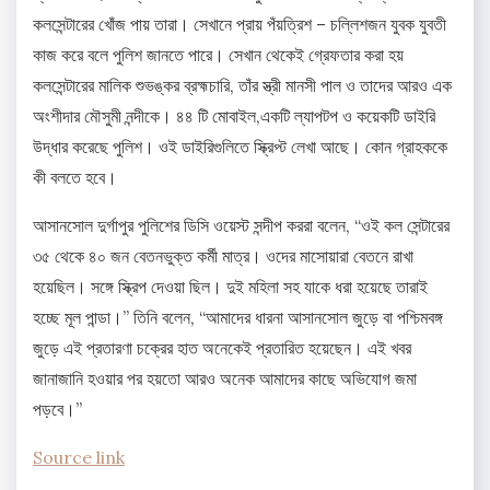
কলসেন্টারের খোঁজ পায় তারা। সেখানে প্রায় পঁয়ত্রিশ – চল্লিশজন যুবক যুবতী
কাজ করে বলে পুলিশ জানতে পারে। সেখান থেকেই গ্রেফতার করা হয়
কলসেন্টারের মালিক শুভঙ্কর ব্রহ্মচারি, তাঁর স্ত্রী মানসী পাল ও তাদের আরও এক
অংশীদার মৌসুমী নন্দীকে। ৪৪ টি মোবাইল,একটি ল্যাপটপ ও কয়েকটি ডাইরি
উদ্ধার করেছে পুলিশ। ওই ডাইরিগুলিতে স্ক্রিপ্ট লেখা আছে। কোন গ্রাহককে
কী বলতে হবে।
আসানসোল দুর্গাপুর পুলিশের ডিসি ওয়েস্ট সন্দীপ কররা বলেন, “ওই কল সেন্টারের
৩৫ থেকে ৪০ জন বেতনভুক্ত কর্মী মাত্র। ওদের মাসোয়ারা বেতনে রাখা
হয়েছিল। সঙ্গে স্ক্রিপ দেওয়া ছিল। দুই মহিলা সহ যাকে ধরা হয়েছে তারাই
হচ্ছে মূল পান্ডা।” তিনি বলেন, “আমাদের ধারনা আসানসোল জুড়ে বা পশ্চিমবঙ্গ
জুড়ে এই প্রতারণা চক্রের হাত অনেকেই প্রতারিত হয়েছেন। এই খবর
জানাজানি হওয়ার পর হয়তো আরও অনেক আমাদের কাছে অভিযোগ জমা
পড়বে।”
Source link