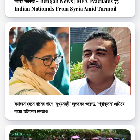
আনল সরকার – Bengali News | MEA Evacuates 75
Indian Nationals From Syria Amid Turmoil
সমাজমাধ্যমে নামের পাশে ‘মুখ্যমন্ত্রী’ জুড়লেন শুভেন্দু, ‘প্রাক্তন’ এড়িয়ে
বায়ো পাল্টালেন মমতাও