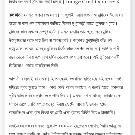
দিঘার জগন্নাথ মন্দিরের নির্মাণ চলছে।
Image Credit source: X
কলকাতা:
সমস্ত জল্পনার অবসান। ৭ জুলাই দিঘার জগন্নাথ মন্দিরের উদ্বোধন
হচ্ছে না বলে এক্স হ্যান্ডেলে জানিয়ে দিলেন মুখ্যমন্ত্রী মমতা বন্দ্যোপাধ্যায়।
মন্দিরের কাজ এখনও সম্পূর্ণ হয়নি। এমতাবস্থায় তাড়াহুড়ো করে মন্দির
উদ্বোধনের পক্ষে সায় ছিল না অনেকেরই। শুক্রবার মুখ্যমন্ত্রী তাঁর এক্স
হ্যান্ডেলে লেখেন, এ বছর মন্দিরের নির্মাণকাজ সমাপ্ত হচ্ছে না। তাই আগামী
বছর থেকে দিঘায় জগন্নাথ মন্দির থেকেও রথযাত্রা হবে। এই মন্দিরের একটি
ভিডিয়োও শেয়ার করেছিলেন তিনি।
আগামী ৭ জুলাই রথযাত্রা। ইতিমধ্যেই বিভ্রান্তি ছড়িয়েছে এই রথের দিনই
মন্দিরের দ্বার খুলতে পারে। কেউ কেউ আবার বলছেন, এ বছরই হয়ত একেবারে
পুরীর আদলে রথযাত্রাও হতে পারে দিঘায়। এমনও শোনা যাচ্ছে, রথযাত্রাকে
সামনে রেখে চলতি সপ্তাহান্তে দিঘায় হোটেল পাওয়াই দুষ্কর হচ্ছে।
তাম্রলিপ্ত এক্সপ্রেস কিংবা কাণ্ডারী এক্সপ্রেসের টিকিট নিয়েও টানাটানি।
এরইমধ্যে শুক্রবার মমতা বন্দ্যোপাধ্যায় এক্স হ্যান্ডেলে লেখেন, ‘আমি আনন্দের
সঙ্গে ঘোষণা করছি যে, পুরীর ঐতিহ্যশালী জগন্নাথ মন্দিরের আদলে পশ্চিমবঙ্গের