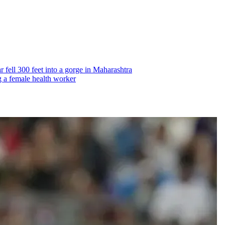
 car fell 300 feet into a gorge in Maharashtra
ng a female health worker