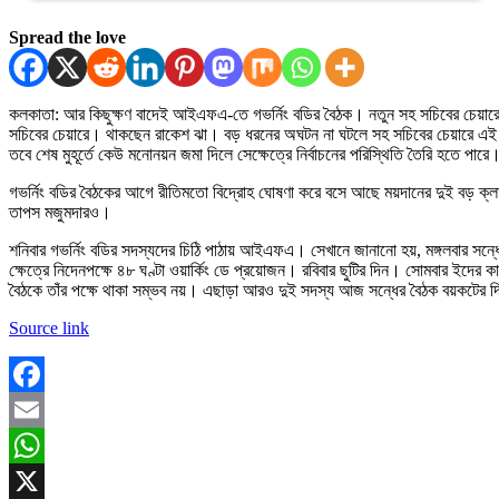
Spread the love
কলকাতা: আর কিছুক্ষণ বাদেই আইএফএ-তে গভর্নিং বডির বৈঠক। নতুন সহ সচিবের চেয়ারে 
সচিবের চেয়ারে। থাকছেন রাকেশ ঝা। বড় ধরনের অঘটন না ঘটলে সহ সচিবের চেয়ারে এ
তবে শেষ মুহূর্তে কেউ মনোনয়ন জমা দিলে সেক্ষেত্রে নির্বাচনের পরিস্থিতি তৈরি হতে পা
গভর্নিং বডির বৈঠকের আগে রীতিমতো বিদ্রোহ ঘোষণা করে বসে আছে ময়দানের দুই বড় ক্লা
তাপস মজুমদারও।
শনিবার গভর্নিং বডির সদস্যদের চিঠি পাঠায় আইএফএ। সেখানে জানানো হয়, মঙ্গলবার সন
ক্ষেত্রে নিদেনপক্ষে ৪৮ ঘণ্টা ওয়ার্কিং ডে প্রয়োজন। রবিবার ছুটির দিন। সোমবার ইদের
বৈঠকে তাঁর পক্ষে থাকা সম্ভব নয়। এছাড়া আরও দুই সদস্য আজ সন্ধের বৈঠক বয়কটের দ
Source link
Facebook
Email
WhatsApp