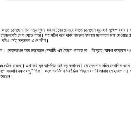
বসতে চলেছেন তিন নতুন মুখ। সহ সচিবের চেয়ারে বসতে চলেছেন সুদেষ্ণা মুখোপাধ্যায়। ম
ই চারজনকেই দেখা যেতে পারে। সহ সচিব পদে থাকা নজরুল ইসলাম মনোনয়ন জমা দেওয়ার 
রে। যদিও সেই সম্ভাবনা এখন ক্ষীণ।
ব। মোহনবাগান আর মহমেডান স্পোর্টিং এই বৈঠকে থাকছে না। বিদ্রোহ ঘোষণা করেছেন পঞ্জাব স
্ধেয় বৈঠক রয়েছে। এখানেই মূল আপত্তি দুই বড় ক্লাবের। মোহনবাগান সচিব দেবাশিস দত্ত
 কারণে সরকারি দফতর ছুটি ছিল। ফলে গভর্নিং বডির বৈঠক পিছনোর দাবি জানায় মোহনবাগান। ম
িয়েছেন।