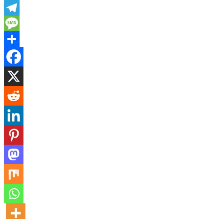
X
Telegram
Message
Share