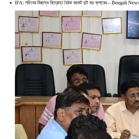
IFA: সচিবের বিরুদ্ধে বিদ্রোহ! বৈঠক বয়কট দুই বড় ক্লাবের – Beng