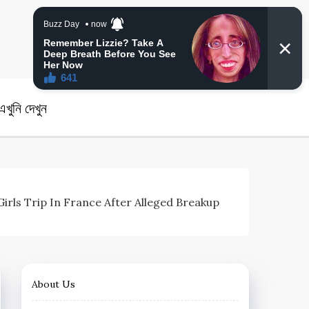
angla News
খুনি দেখুন
eachy’ Girls Trip In France After Alleged Breakup
About Us