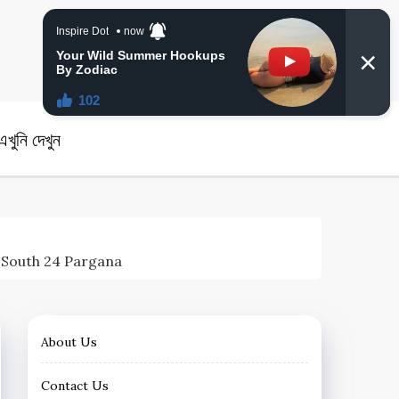
angla News
খুনি দেখুন
red South 24 Pargana
About Us
Contact Us