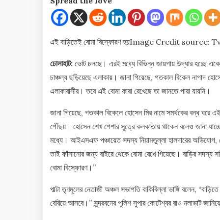
Spread the love
এই বাড়িতেই বোমা বিস্ফোরণ হয়
Image Credit source: T
ঢোলাহাট:
ভোট চলছে। এরই মধ্যে বিভিন্ন জায়গায় উদ্ধার হচ্ছে এক
চাঞ্চল্য ছড়িয়েছে এলাকায়। জানা গিয়েছে, গতকাল বিকেল নাগাদ হো
এলাকাবাসীর। তবে এই বোমা কারা রেখেছে তা জানতে পারা যায়নি।
জানা গিয়েছে, গতকাল বিকেলে হোসেন মির নামে সমর্থকের বন্ধ ঘরে এই
পৌঁছয়। হোসেন শেখ পেশার সূত্রে কলকাতায় থাকেন বলেও জানা যাচ
মধ্যে। আইএসএফ পঞ্চায়েত সদস্য নিয়ামতুল্লা হালদারের অভিযোগ
তাই ফাঁসানোর জন্য বাইরে থেকে বোমা রেখে গিয়েছে। বাড়ির সদস্য 
বোমা বিস্ফোরণ।”
পাল্টা তৃণমূলের নেতাজী অঞ্চল সভাপতি বাকিবিল্লা ভাঙ্গি বলেন, “বাড়
বেরিয়ে আসবে।” সুন্দরবনের পুলিশ সুপার কোটেশ্বর রাও নলাভাট জান