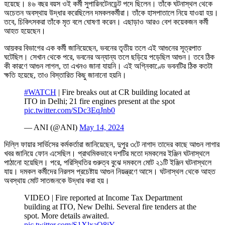
হয়েছে। ৪৬ বছর বয়স ওই কর্মী সুপারিনটেনডেন্ট পদে ছিলেন। তাঁকে ঘটনাস্থল থেকে
অচেতন অবস্থায় উদ্ধার করেছিলেন দমকলকর্মীরা। তাঁকে হাসপাতালে নিয়ে যাওয়া হয়।
তবে, চিকিৎসকরা তাঁকে মৃত বলে ঘোষণা করেন। এছাড়াও আরও বেশ কয়েকজন কর্মী
আহত হয়েছেন।
আয়কর বিভাগের এক কর্মী জানিয়েছেন, ভবনের তৃতীয় তলে এই আগুনের সূত্রপাত
ঘটেছিল। সেখান থেকে পরে, ভবনের অন্যান্য তলে ছড়িয়ে পড়েছিল আগুন। তবে ঠিক
কী কারণে আগুন লাগল, তা এখনও জানা যায়নি। এই অগ্নিকাণ্ডে ভবনটির ঠিক কতটা
ক্ষতি হয়েছে, তাও বিস্তারিত কিছু জানানো হয়নি।
#WATCH
| Fire breaks out at CR building located at
ITO in Delhi; 21 fire engines present at the spot
pic.twitter.com/SDc3EqJnb0
— ANI (@ANI)
May 14, 2024
দিল্লি ফায়ার সার্ভিসের কর্মকর্তারা জানিয়েছেন, দুপুর ৩টে নাগাদ তাদের কাছে আগুন লাগার
খবর জানিয়ে ফোন এসেছিল। প্রাথমিকভাবে দশটির মতো দমকলের ইঞ্জিন ঘটনাস্থলে
পাঠানো হয়েছিল। পরে, পরিস্থিতির গুরুত্ব বুঝে দমকলে মোট ২১টি ইঞ্জিন ঘটনাস্থলে
যায়। দমকল কর্মীদের নিরলস প্রচেষ্টায় আগুন নিয়ন্ত্রণে আসে। ঘটনাস্থল থেকে আহত
অবস্থায় মোট সাতজনকে উদ্ধার করা হয়।
VIDEO | Fire reported at Income Tax Department
building at ITO, New Delhi. Several fire tenders at the
spot. More details awaited.
pic.twitter.com/S1XlxaQ8iY