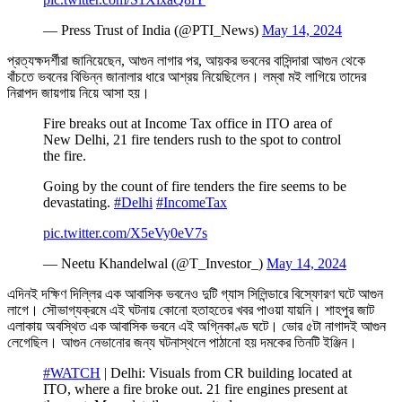
— Press Trust of India (@PTI_News)
May 14, 2024
প্রত্যক্ষদর্শীরা জানিয়েছেন, আগুন লাগার পর, আয়কর ভবনের বাসিন্দারা আগুন থেকে
বাঁচতে ভবনের বিভিন্ন জানালার ধারে আশ্রয় নিয়েছিলেন। লম্বা মই লাগিয়ে তাদের
নিরাপদ জায়গায় নিয়ে আসা হয়।
Fire breaks out at Income Tax office in ITO area of
New Delhi, 21 fire tenders rush to the spot to control
the fire.
Going by the count of fire tenders the fire seems to be
devastating.
#Delhi
#IncomeTax
pic.twitter.com/X5eVy0eV7s
— Neetu Khandelwal (@T_Investor_)
May 14, 2024
এদিনই দক্ষিণ দিল্লির এক আবাসিক ভবনেও দুটি গ্যাস সিলিন্ডারে বিস্ফোরণ ঘটে আগুন
লাগে। সৌভাগ্যক্রমে এই ঘটনায় কোনো হতাহতের খবর পাওয়া যায়নি। শাহপুর জাট
এলাকায় অবস্থিত এক আবাসিক ভবনে এই অগ্নিকাণ্ড ঘটে। ভোর ৫টা নাগাদই আগুন
লেগেছিল। আগুন নেভানোর জন্য ঘটনাস্থলে পাঠানো হয় দমকের তিনটি ইঞ্জিন।
#WATCH
| Delhi: Visuals from CR building located at
ITO, where a fire broke out. 21 fire engines present at