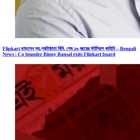
Flipkart ছাড়লেন সহ-প্রতিষ্ঠাতা বিনি, শেষ ১৬ বছরের স্টার্টআপ কাহিনি – Bengali
News | Co founder Binny Bansal exits Flipkart board