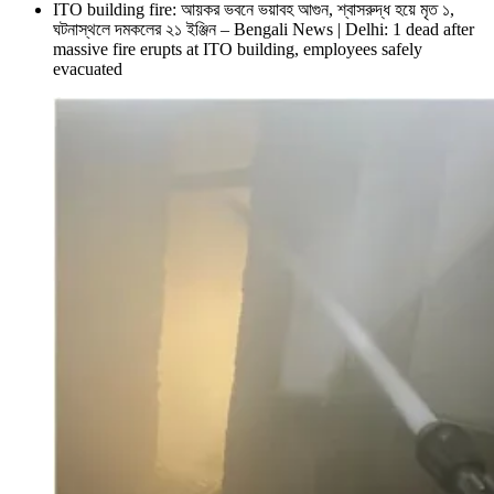
ITO building fire: আয়কর ভবনে ভয়াবহ আগুন, শ্বাসরুদ্ধ হয়ে মৃত ১,
ঘটনাস্থলে দমকলের ২১ ইঞ্জিন – Bengali News | Delhi: 1 dead after
massive fire erupts at ITO building, employees safely
evacuated