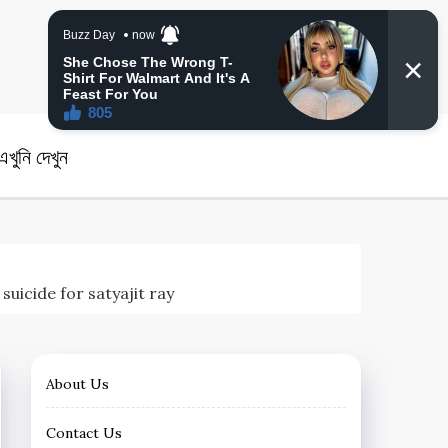
angla News
খুনি দেখুন
it suicide for satyajit ray
About Us
Contact Us