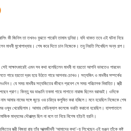
রোলিং কী জিনিস তা তখনও বুঝতে পারেনি তামাম দুনিয়া। যদি থাকত তবে এই ঘটনা নিয়ে
ন মাধবী মুখোপাধ্যায়। শেষ করে দিতে চান নিজেকে। তবু নিয়তি লিখেছিল অন্য গল্প।
 সেই সাক্ষাৎকারেই এমন সব কথা বলেছিলেন মাধবী যা হয়তো আপনি ভাবতেও পারবেন
ে বলতে পারে হয়তো দ্রব হয়ে উঠতে পারে আপনার চোখও। সত্যজিৎ ও মাধবীর সম্পর্কের
ন। যে সময় মাধবীর সত্যজিতের জীবনে প্রবেশ সে সময় পরিচালক বিবাহিত। স্ত্রী
পেছেন প্রাণ। কিন্তু ঘর ভাঙানি তকমা গায়ে লাগাতে নারাজ ছিলেন বরাবরই। ওদিকে
র নাম আমার নামের সঙ্গে জুড়ে ওর চরিত্র কলুষিত করা হচ্ছিল। মনে হয়েছিল নিজেকে শেষ
ুমের ওষুধ খেয়েছিলাম। আমায় মেডিক্যাল কলেজে ভরতি করানো হয়েছিল। হাসপাতালে
াজিক মাধ্যমের দৌরাত্ম্য ছিল না বলে তা নিয়ে বিশেষ হইচই হয়নি।
তের স্ত্রী বিজয়া রায় তাঁর আত্মজীবনী ‘আমাদের কথা’-য় লিখেছেন এই গুঞ্জন তাঁকে কষ্ট