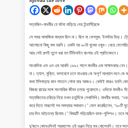
Spread the love
সত্যজিৎ-মাধবীর যে ঘটনা নাড়িয়ে দেয় ইন্ডাস্ট্রিকে
সে সময় সামাজিক মাধ্যম ছিল না। ছিল না ফেসবুক, ইনস্টার ভিড়। ট্
আলোচনা কিছু কম হয়নি। একটা নয় ৬০টা ঘুমের ওষুধ– খেয়ে ফেলেছিলে
আর সেই গল্পই তুলে ধরা হল টিভিনাইন বাংলার এই প্রতিবেদনে।
সাংবাদিক এস এন এম আবদি ১৯৯২ সালে মাধবীর এক সাক্ষাৎকার নেন।
না। ত্যাগ, মুক্তি, ভালবেসে চলে যাওয়ার কে অপূর্ণ আখ্যান শুনে ক
কথা টলিপাড়ায় কান পাতলে শোনা যায় আজও। কেউই কারও হননি কোনওদি
বিজয়া রায়ের সঙ্গে সাংসারিক জীবন চলছে পুরোদমে। ওদিকে মাধবীও সঁ
সত্যজিতের চরিত্র নিয়ে তখন চতুর্দিকে লেখালিখি। মাধবীর কথায়, “ও
করে দিতে পারলেই সব সমস্যার সমাধান।” যোগ করেছিলেন, “৬০টি ঘ
চার দিন অচৈতন্য ছিলাম।” বিষয়টি গড়িয়েছিল থানা-পুলিশও। তবে সাম
দু’জনে কোনওদিনই প্রকাশ্যে এই গুঞ্জন নিয়ে মুখ খোলেননি। তবে সত্যজি