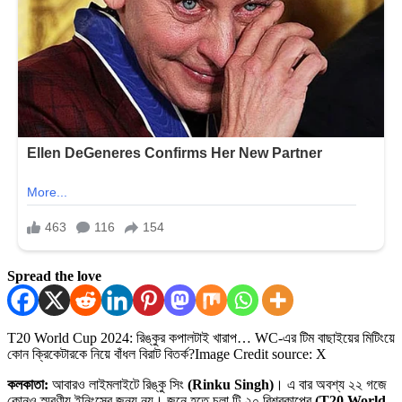
Spread the love
T20 World Cup 2024: রিঙ্কুর কপালটাই খারাপ… WC-এর টিম বাছাইয়ের মিটিংয়ে
কোন ক্রিকেটারকে নিয়ে বাঁধল বিরাট বিতর্ক?
Image Credit source: X
কলকাতা:
আবারও লাইমলাইটে রিঙ্কু সিং
(Rinku Singh)
। এ বার অবশ্য ২২ গজে
কোনও স্মরণীয় ইনিংসের জন্য নয়। জুনে হতে চলা টি-২০ বিশ্বকাপের
(T20 World