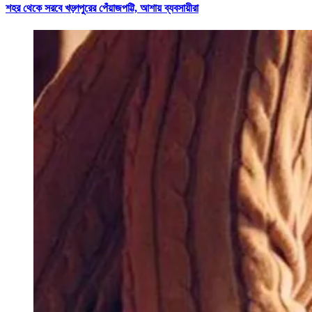
শহর থেকে সরবে খড়্গপুরের পেঁয়াজপট্টি, আশায় ব্যবসায়ীরা