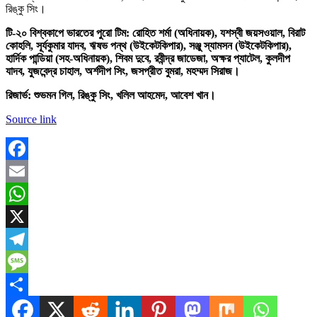
রিঙ্কু সিং।
টি-২০ বিশ্বকাপে ভারতের পুরো টিম: রোহিত শর্মা (অধিনায়ক), যশস্বী জয়সওয়াল, বিরাট
কোহলি, সূর্যকুমার যাদব, ঋষভ পন্থ (উইকেটকিপার), সঞ্জু স্যামসন (উইকেটকিপার),
হার্দিক পান্ডিয়া (সহ-অধিনায়ক), শিবম দুবে, রবীন্দ্র জাডেজা, অক্ষর প্যাটেল, কুলদীপ
যাদব, যুজবেন্দ্র চাহাল, অর্শদীপ সিং, জসপ্রীত বুমরা, মহম্মদ সিরাজ।
রিজার্ভ: শুভমন গিল, রিঙ্কু সিং, খলিল আহমেদ, আবেশ খান।
Source link
Facebook
Email
WhatsApp
X
Telegram
Message
Share