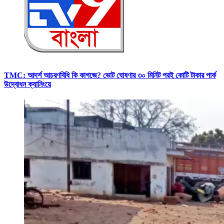
TMC: আদর্শ আচরণবিধি কি কাগজে? ভোট ঘোষণার ৩০ মিনিট পরই কোটি টাকার পার্ক
উদ্বোধন ক্যানিংয়ে