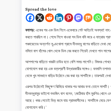
Spread the love
বলাগড়:
একের পর এক ডিম গিলে একেবারে পেট আইঢাই অবস্থা! নাহ ক
করতে পারছিল না। শেষে গিলে খাওয়া সব ডিম বমি করে এ যাত্রায় প্র
পঞ্চায়েতের অন্তর্গত মুণ্ডখোলা গ্রামে দীনবন্ধু বাগের বাড়িতে দেখা ম
নমিতা বাগ হাঁসের খোল থেকে ডিম বের করতে গিয়েই দেখতে পান সাপের
আশপাশের বাড়িতে খবরটা চাউর হতে বেশি সময় লাগেনি। বিষধর গোখরো
যোগাযোগ করা হয় এক বন্যপ্রাণী উদ্ধারকারীর সঙ্গেও। বনমালি তপাদার
থেকে খুব সাবধানে বাড়ির উঠোনে বের করা হয় সাপটিকে। তারপরই দ
এরপর উঠোনেই কিছুক্ষণ ঝিমিয়ে থাকার পর আবার ফনা তোলে সাপটি। খুব
দীনবন্ধুবাবুর ভাইপো শুভজিৎ বাগ বলেন, ‘জেঠিমার হাঁস মুরগির খোল
আছে। খবর পেতেই ভিড় জমে যায় গ্রামবাসীদের। সাপটিকে মেরে ফেলা
যোগাযোগ করি।’