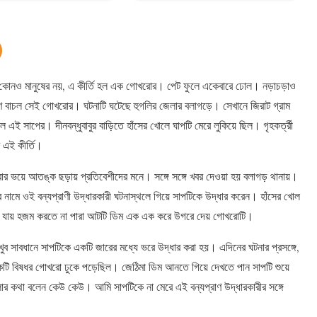
োনও মানুষের নয়, এ কীর্তি হল এক গোখরোর। পেট ফুলে একেবারে ঢোল। নড়াচড়াও
াণ বাচল সেই গোখরোর। ঘটনাটি ঘটেছে হুগলির জেলার বলাগড়ে। সেখানে জিরাট গ্রাম
েলে এই সাপের। দীনবন্ধুবাবুর বাড়িতে হাঁসের খোলে ঘাপটি মেরে লুকিয়ে ছিল। গৃহকর্ত্রী
 এই কীর্তি।
র ভয়ে আতঙ্ক ছড়ায় প্রতিবেশীদের মনে। সঙ্গে সঙ্গে খবর দেওয়া হয় বলাগড় থানায়।
 নামে ওই বন্যপ্রাণী উদ্ধারকারী ঘটনাস্থলে গিয়ে সাপটিকে উদ্ধার করেন। হাঁসের খোল
েখা যায় হজম করতে না পারা আটটি ডিম এক এক করে উগরে দেয় গোখরোটি।
 সাবধানে সাপটিকে একটি জারের মধ্যে ভরে উদ্ধার করা হয়। এদিনের ঘটনার প্রসঙ্গে,
ে একটি বিষধর গোখরো ঢুকে পড়েছিল। জেঠিমা ডিম আনতে গিয়ে দেখতে পান সাপটি শুয়ে
র কথা বলেন কেউ কেউ। আমি সাপটিকে না মেরে এই বন্যপ্রাণ উদ্ধারকারীর সঙ্গে