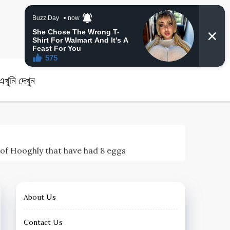
angla News
খুনি দেখুন
rh of Hooghly that have had 8 eggs
About Us
Contact Us