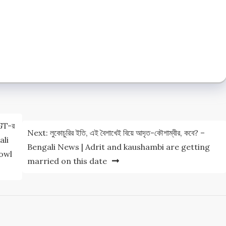
e
e
 GT-র
Next:
লুকোচুরির ইতি, এই বৈশাখেই বিয়ে আদৃত-কৌশাম্বীর, কবে? –
ali
Bengali News | Adrit and kaushambi are getting
bowl
married on this date