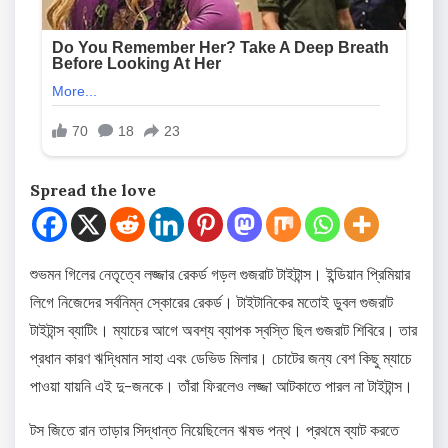
Spread the love
শুভমন গিলের নেতৃত্বে লজ্জার রেকর্ড গড়ল গুজরাট টাইটান্স। ইন্ডিয়ান প্রিমিয়ার
লিগে নিজেদের সর্বনিম্ন স্কোরের রেকর্ড। টাইটানিকের মতোই ডুবল গুজরাট
টাইটান্স ব্যাটিং। ম্যাচের আগে অবশ্য ব্যাপক স্বস্তি ছিল গুজরাট শিবিরে। তার
প্রধান কারণ ঋদ্ধিমান সাহা এবং ডেভিড মিলার। চোটের জন্য বেশ কিছু ম্যাচে
পাওয়া যায়নি এই দু-জনকে। তাঁরা ফিরলেও লজ্জা আটকাতে পারল না টাইটান্স।
টস জিতে রান তাড়ার সিদ্ধান্ত নিয়েছিলেন ঋষভ পন্থ। প্রথমে ব্যাট করতে