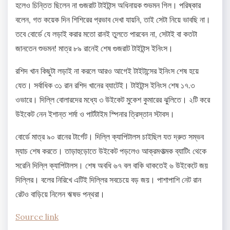
হলেও চিন্তিত ছিলেন না গুজরাট টাইটান্স অধিনায়ক শুভমন গিল। পরিষ্কার
বলেন, গত কয়েক দিন শিশিরের প্রভাব দেখা যায়নি, তাই সেটা নিয়ে ভাবছি না।
তবে বোর্ডে যে লড়াই করার মতো রানই তুলতে পারবেন না, সেটাই বা কতটা
জানতেন শুভমন! মাত্র ৮৯ রানেই শেষ গুজরাট টাইটান্স ইনিংস।
রশিদ খান কিছুটা লড়াই না করলে আরও আগেই টাইটান্সের ইনিংস শেষ হয়ে
যেত। সর্বাধিক ৩১ রান রশিদ খানের ব্যাটেই। টাইটান্স ইনিংস শেষ ১৭.৩
ওভারে। দিল্লি বোলারদের মধ্যে ৩ উইকেট মুকেশ কুমারের ঝুলিতে। ২টি করে
উইকেট নেন ইশান্ত শর্মা ও পার্টটাইম স্পিনার ত্রিস্তান স্টাবস।
বোর্ডে মাত্র ৯০ রানের টার্গেট। দিল্লি ক্যাপিটালস চাইছিল যত দ্রুত সম্ভব
ম্যাচ শেষ করতে। তাড়াহুড়োতে উইকেট পড়লেও আক্রমণাত্মক ব্যাটিং থেকে
সরেনি দিল্লি ক্যাপিটালস। শেষ অবধি ৬৭ বল বাকি থাকতেই ৬ উইকেটে জয়
দিল্লির। বলের নিরিখে এটিই দিল্লির সবচেয়ে বড় জয়। পাশাপাশি নেট রান
রেটও বাড়িয়ে নিলেন ঋষভ পন্থরা।
Source link