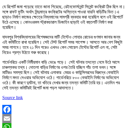
যে রিপোর্ট জমা পড়েছে তাতে জানা গিয়েছে, রেইনফোর্সমেন্ট সিমেন্ট কংক্রিট ঠিক ছিল না।
সঙ্গে রাফট ফুটিং অর্থাৎ বিন্দুমাত্র কংক্রিটের অস্তিত্ব পাওয়া যায়নি বাড়িটির ভিত।‌এ
ছাড়াও নির্মাণ কাজের ক্ষেত্রে নিম্নমানের সামগ্রী ব্যবহার করা হয়েছিল বলে ওই রিপোর্টে
উঠে এসেছে। কোনওরকম স্ট্রাকচারাল ডিজাইন ছাড়াই ওই বহুতলটি নির্মাণ করা
হয়েছিল।
যাদবপুর বিশ্ববিদ্যালয়ের বিশেষজ্ঞদের মাটি টেস্টেও লোহার রোডের গুণমান জানার জন্য
এই কমিটিতে রাখা হয়েছিল। সেই টেস্ট রিপোর্ট সময় সাপেক্ষ। আসতে আর বেশ কিছুটা
সময় লাগবে। তবে ২১ দিন পরেও এখনও কেন সোয়েল টেস্টের রিপোর্ট এল না, সেটা
নিয়েও প্রশ্ন উঠতে শুরু করেছে।
গার্ডেনরিচে একটি নির্মীয়মান বাড়ি ভেঙে পড়ে। সেই ঘটনার তদন্তে নেমে উঠে আসে
চাঞ্চল্যকর তথ্য। দোতলা বাড়ির নির্মাণের ওপর তৈরি হচ্ছিল পাঁচ তলা ভবন। সঙ্গে
মাটিরও সমস্যা ছিল। সেই ঘটনায় এলাকার মেয়র ও কাউন্সিলরদের বিরুদ্ধে বেআইনি
নির্মাণে মদত দেওয়ার অভিযোগ ওঠে। গার্ডেনরিচে ৮০০ বেআইনি নির্মাণের অভিযোগ
ওঠে। কী কারণে দুর্ঘটনা, তা খতিয়ে দেখার জন্য তদন্ত কমিটি তৈরি হয়। এতদিন পর
সেই তদন্ত কমিটিরই রিপোর্ট জমা পড়ল আদালতে।
Source link
Facebook
Email