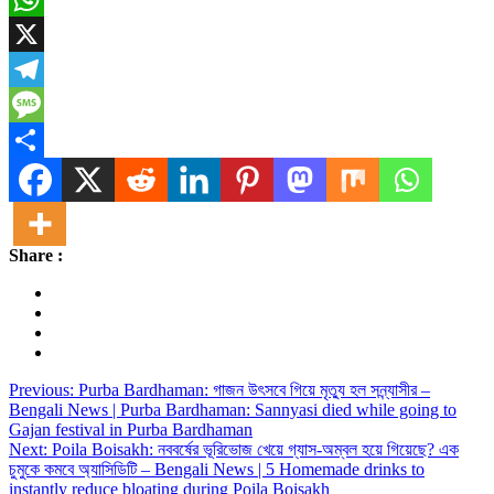
WhatsApp
X
Telegram
Message
Share
Share :
Post
Previous:
Purba Bardhaman: গাজন উৎসবে গিয়ে মৃত্যু হল সন্ন্যাসীর –
Bengali News | Purba Bardhaman: Sannyasi died while going to
navigation
Gajan festival in Purba Bardhaman
Next:
Poila Boisakh: নববর্ষের ভূরিভোজ খেয়ে গ্যাস-অম্বল হয়ে গিয়েছে? এক
চুমুকে কমবে অ্যাসিডিটি – Bengali News | 5 Homemade drinks to
instantly reduce bloating during Poila Boisakh