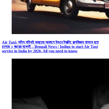
Air Taxi: সত্যি সত্যিই ভারতের আকাশে উড়বে ট্যাক্সি! কল্পবিজ্ঞান বাস্তব হতে
চলেছে ২ বছরের মধ্যেই – Bengali News | Indigo to start Air Taxi
service in India by 2026, All you need to know