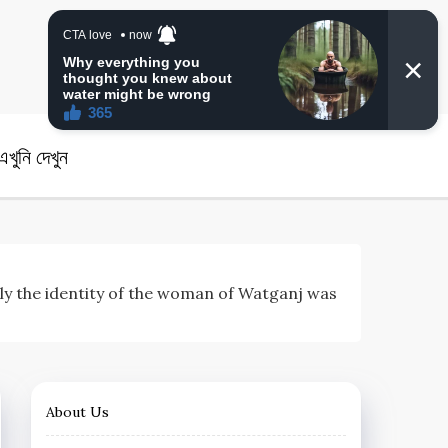
angla News
খুনি দেখুন
 | Finally the identity of the woman of Watganj was
About Us