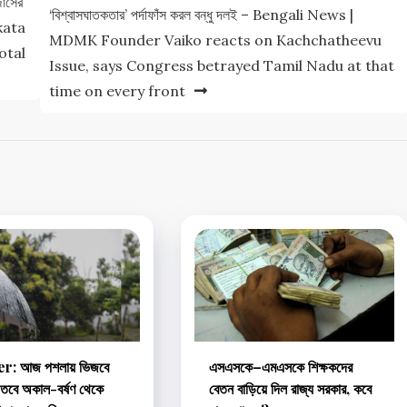
র্সের
‘বিশ্বাসঘাতকতার’ পর্দাফাঁস করল বন্ধু দলই – Bengali News |
lkata
MDMK Founder Vaiko reacts on Kachchatheevu
otal
Issue, says Congress betrayed Tamil Nadu at that
time on every front
r: আজ পশলায় ভিজবে
এসএসকে–এমএসকে শিক্ষকদের
গ, তবে অকাল-বর্ষণ থেকে
বেতন বাড়িয়ে দিল রাজ্য সরকার, কবে