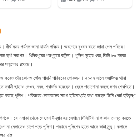
য। দীর্ঘ সময় পর্যন্ত জানা যায়নি পরিচয়। অবশেষে বুধবার রাতে জানা গেল পরিচয়।
দুর্গা সরখেল। খিদিরপুরের পদ্মপুকুরে বাসিন্দা। পুলিশ সূত্রে খবর, তিনি ৮০ নম্বর
ছরের সন্তানও রয়েছে।
 খোঁজ করেও তাঁর কোনও খোঁজ পায়নি পরিবারের লোকজন। ২০০৭ সালে ওয়াটগঞ্জ থানা
়িতে স্বামী ছাড়াও দেওর, ননদ, শ্বাশুড়ি রয়েছেন। ছেলে পড়াশোনা করছে দশম শ্রেণিতে।
তদন্ত করছে পুলিশ। পরিবারের লোকজনের সাথে ইতিমধ্যেই কথা বলছেন ডিসি পোর্ট হরিকৃষ্ণ
ুলিশকে। যে এলাকা থেকে দেহাংশ উদ্ধার হয় সেখানে সিসিটিভি না থাকায় তদন্ত করতে
াংশ না মেলাতেও চাপে পড়ে পুলিশ। প্রথমে পুলিশের হাতে আসে কাটা মুন্ডু। কপালে
িললেও ওই