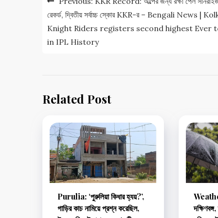
Previous:
KKR Record: অল্পের জন্য রক্ষা পেল সানরাইজা
navigation
রেকর্ড, দ্বিতীয় সর্বাচ্চ স্কোর KKR-র – Bengali News | Ko
Knight Riders registers second highest Ever t
in IPL History
Related Post
Purulia: ‘পুরুলিয়া কিধার হ্যয়?’,
Weathe
গাড়ির কাচ নামিয়ে প্রশ্ন করেছিল,
দক্ষিণবঙ্