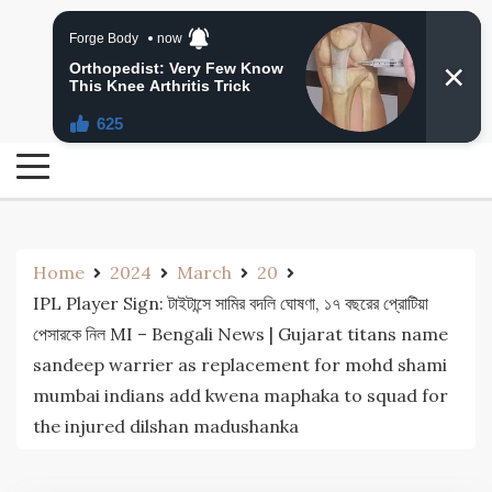
Skip
24 Ghanta Bengali News
to
24 Ghanta Bangla News
content
Home
2024
March
20
IPL Player Sign: টাইটান্সে সামির বদলি ঘোষণা, ১৭ বছরের প্রোটিয়া
পেসারকে নিল MI – Bengali News | Gujarat titans name
sandeep warrier as replacement for mohd shami
mumbai indians add kwena maphaka to squad for
the injured dilshan madushanka