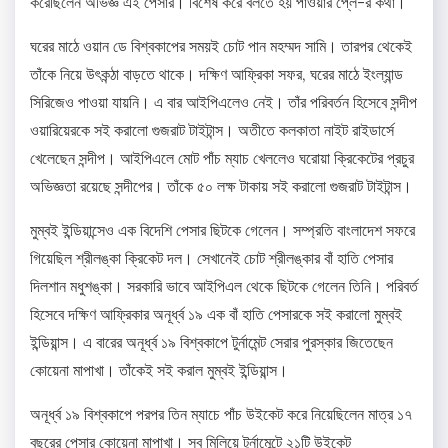
করেছিলেন অভিজ্ঞ এই পেসার। বিশেষ করে বলতে হয় পাওয়ার প্লে-র কথা।
ঘরের মাঠে ওয়ান ডে বিশ্বকাপের সময়ই চোট পান মহম্মদ সামি। তারপর থেকেই
তাঁকে নিয়ে উৎকন্ঠা বাড়তে থাকে। দক্ষিণ আফ্রিকা সফর, ঘরের মাঠে ইংল্যান্ড
সিরিজেও পাওয়া যায়নি। এ বার আইপিএলেও নেই। তাঁর পরিবর্তন হিসেবে সন্দীপ
ওয়ারিয়েরকে সই করালো গুজরাট টাইটান্স। অতীতে কলকাতা নাইট রাইডার্সে
খেলেছেন সন্দীপ। আইপিএলে মোট পাঁচ ম্যাচ খেললেও ঘরোয়া ক্রিকেটের প্রচুর
অভিজ্ঞতা রয়েছে সন্দীপের। তাঁকে ৫০ লক্ষ টাকায় সই করালো গুজরাট টাইটান্স।
মুম্বই ইন্ডিয়ান্সেও এক বিদেশি পেসার ছিটকে গেলেন। সম্প্রতি বাংলাদেশ সফরে
গিয়েছিল শ্রীলঙ্কা ক্রিকেট দল। সেখানেই চোট শ্রীলঙ্কার বাঁ হাতি পেসার
দিলশান মধুশঙ্কা। সরকারি ভাবে আইপিএল থেকে ছিটকে গেলেন তিনি। পরিবর্ত
হিসেবে দক্ষিণ আফ্রিকার অনূর্ধ্ব ১৯ এক বাঁ হাতি পেসারকে সই করালো মুম্বই
ইন্ডিয়ান্স। এ বারের অনূর্ধ্ব ১৯ বিশ্বকাপে টুর্নামেন্ট সেরার পুরস্কার জিতেছেন
কোয়েনা মাপাখা। তাঁকেই সই করাল মুম্বই ইন্ডিয়ান্স।
অনূর্ধ্ব ১৯ বিশ্বকাপে পরপর তিন ম্যাচে পাঁচ উইকেট করে নিয়েছিলেন মাত্র ১৭
বছরের পেসার কোয়েনা মাপাখা। সব মিলিয়ে টুর্নামেন্টে ২১টি উইকেট