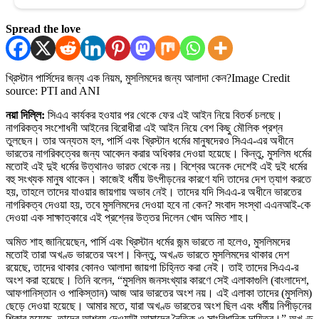
Spread the love
খ্রিস্টান পার্সিদের জন্য এক নিয়ম, মুসলিমদের জন্য আলাদা কেন?
Image Credit
source: PTI and ANI
নয়া দিল্লি:
সিএএ কার্যকর হওযার পর থেকে ফের এই আইন নিয়ে বিতর্ক চলছে।
নাগরিকত্ব সংশোধনী আইনের বিরোধীরা এই আইন নিয়ে বেশ কিছু মৌলিক প্রশ্ন
তুলছেন। তার অন্যতম হল, পার্সি এবং খ্রিস্টান ধর্মের মানুষদেরও সিএএ-এর অধীনে
ভারতের নাগরিকত্বের জন্য আবেদন করার অধিকার দেওয়া হয়েছে। কিন্তু, মুসলিম ধর্মের
মতোই এই দুই ধর্মের উত্থানও ভারত থেকে নয়। বিশ্বের অনেক দেশেই এই দুই ধর্মের
বহু সংখ্যক মানুষ থাকেন। কাজেই ধর্মীয় উৎপীড়নের কারণে যদি তাদের দেশ ত্যাগ করতে
হয়, তাহলে তাদের যাওয়ার জায়গায় অভাব নেই। তাদের যদি সিএএ-র অধীনে ভারতের
নাগরিকত্ব দেওয়া হয়, তবে মুসলিমদের দেওয়া হবে না কেন? সংবাদ সংস্থা এএনআই-কে
দেওয়া এক সাক্ষাত্কারে এই প্রশ্নের উত্তর দিলেন খোদ অমিত শাহ।
অমিত শাহ জানিয়েছেন, পার্সি এবং খ্রিস্টান ধর্মের জন্ম ভারতে না হলেও, মুসলিমদের
মতোই তারা অখণ্ড ভারতের অংশ। কিন্তু, অখণ্ড ভারতে মুসলিমদের থাকার দেশ
রয়েছে, তাদের থাকার কোনও আলাদা জায়গা চিহ্নিত করা নেই। তাই তাদের সিএএ-র
অংশ করা হয়েছে। তিনি বলেন, “মুসলিম জনসংখ্যার কারণে সেই এলাকাগুলি (বাংলাদেশ,
আফগানিস্তান ও পাকিস্তান) আজ আর ভারতের অংশ নয়। এই এলাকা তাদের (মুসলিম)
ছেড়ে দেওয়া হয়েছে। আমার মতে, যারা অখণ্ড ভারতের অংশ ছিল এবং ধর্মীয় নিপীড়নের
শিকার হয়েছে, তাদের আশ্রয় দেওয়াটা আমাদের নৈতিক ও সাংবিধানিক দায়িত্ব।” অখণ্ড