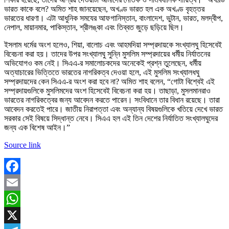
ভারত কাকে বলে? অমিত শাহ জানয়েছেন, অখণ্ড ভারত হল এক অখণ্ড বৃহত্তর
ভারতের ধারণা। এটা আধুনিক সমযের আফগানিস্তান, বাংলাদেশ, ভুটান, ভারত, মলদ্বীপ,
নেপাল, মায়ানমার, পাকিস্তান, শ্রীলঙ্কা এবং তিব্বত জুড়ে ছড়িয়ে ছিল।
ইসলাম ধর্মের অংশ হলেও, শিয়া, বালোচ এবং আহমদিয়া সম্প্রদায়কে সংখ্যালঘু হিসেবেই
বিবেচনা করা হয়। তাদের উপর সংখ্যালঘু সুন্নি মুসলিম সম্প্রদায়ের ধর্মীয় নির্যাতনের
অভিযোগও কম নেই। সিএএ-র সমালোচকদের অনেকেই প্রশ্ন তুলেছেন, ধর্মীয়
অত্যাচারের ভিত্তিতে ভারতের নাগরিকত্ব দেওয়া হলে, এই মুসলিম সংখ্যালধঘু
সম্প্রদায়দের কেন সিএএ-র অংশ করা হবে না? অমিত শাহ বলেন, “গোটা বিশ্বেই এই
সম্প্রদায়গুলিকে মুসলিমদের অংশ হিসেবেই বিবেচনা করা হয়। তাছাড়া, মুসলমানরাও
ভারতের নাগরিকত্বের জন্য আবেদন করতে পারেন। সংবিধানে তার বিধান রয়েছে। তারা
আবেদন করতেই পারে। জাতীয় নিরাপত্তা এবং অন্যান্য বিষয়গুলিকে খতিয়ে দেখে ভারত
সরকার সেই বিষয়ে সিদ্ধান্ত নেবে। সিএএ হল এই তিন দেশের নির্যাতিত সংখ্যালঘুদের
জন্য এক বিশেষ আইন।”
Source link
Facebook
Email
WhatsApp