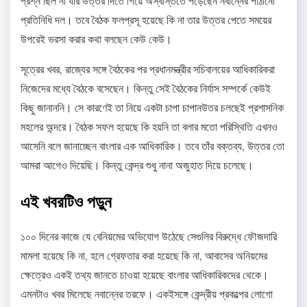
প্রশ্ন ছিল না যার উত্তর দিতে গিয়ে অস্বস্তিতে পড়েছেন নবান্নের পাঠানো
প্রতিনিধি দল। তবে বৈঠক ফলপ্রসূ হয়েছে কি না তার উত্তর পেতে সময়ের
উপরেই ভরসা করার কথা বলছেন কেউ কেউ।
সূত্রের খবর, রাজ্যের সঙ্গে বৈঠকের পর প্রধানমন্ত্রীর সচিবালয়ের আধিকারিকরা
নিজেদের মধ্যে বৈঠকে বসেছেন। কিন্তু সেই বৈঠকের নির্যাস সম্পর্কে কেউই
কিছু জানাননি। সে কারণেই তা নিয়ে একটা চাপা চাপানউতর চলছেই প্রশাসনিক
মহলের অন্দরে। বৈঠক সফল হয়েছে কি হয়নি তা বলার মতো পরিস্থিতি এখনও
আসেনি বলে জানাচ্ছেন বাংলার এক আধিকারিক। তবে তাঁর বক্তব্য, উত্তর তো
আমরা আগেও দিয়েছি। কিন্তু কেন্দ্র শুধু নানা অজুহাত দিয়ে চলেছে।
এই খবরটিও পড়ুন
১০০ দিনের কাজে যে বেনিয়মের অভিযোগ উঠেছে সেগুলির বিরুদ্ধে ফৌজদারি
মামলা হয়েছে কি না, হলে গ্রেফতার করা হয়েছে কি না, আবাসের অনিয়মের
ক্ষেত্রেও একই তথ্য জানতে চাওয়া হয়েছে বাংলার আধিকারিকদের থেকে।
এমনটাও খবর মিলেছে নবান্নের তরফে। একইসঙ্গে কেন্দ্রীয় প্রকল্পের লোগো