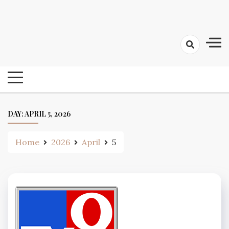
Skip
24 Ghanta Bengali News
to
24 Ghanta Bangla News
content
DAY:
APRIL 5, 2026
Home
2026
April
5