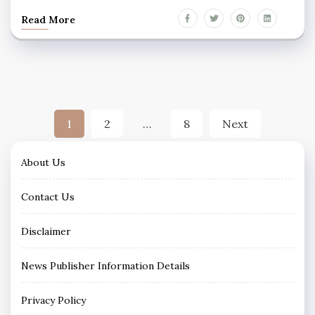
Read More
Posts
1
2
…
8
Next
pagination
About Us
Contact Us
Disclaimer
News Publisher Information Details
Privacy Policy