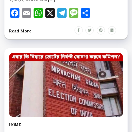
Facebook
Email
WhatsApp
X
Telegram
Message
Share
Read More
HOME