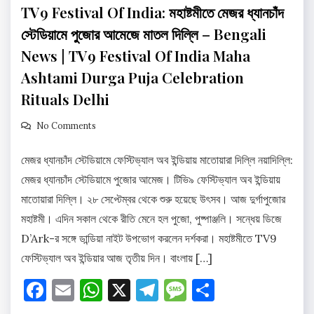
TV9 Festival Of India: মহাষ্টমীতে মেজর ধ্যানচাঁদ
স্টেডিয়ামে পুজোর আমেজে মাতল দিল্লি – Bengali
News | TV9 Festival Of India Maha
Ashtami Durga Puja Celebration
Rituals Delhi
No Comments
মেজর ধ্যানচাঁদ স্টেডিয়ামে ফেস্টিভ্যাল অব ইন্ডিয়ায় মাতোয়ারা দিল্লি নয়াদিল্লি:
মেজর ধ্যানচাঁদ স্টেডিয়ামে পুজোর আমেজ। টিভি৯ ফেস্টিভ্যাল অব ইন্ডিয়ায়
মাতোয়ারা দিল্লি। ২৮ সেপ্টেম্বর থেকে শুরু হয়েছে উৎসব। আজ দুর্গাপুজোর
মহাষ্টমী। এদিন সকাল থেকে রীতি মেনে হল পুজো, পুষ্পাঞ্জলি। সন্ধেয় ডিজে
D’Ark-র সঙ্গে ডান্ডিয়া নাইট উপভোগ করলেন দর্শকরা। মহাষ্টমীতে TV9
ফেস্টিভ্যাল অব ইন্ডিয়ার আজ তৃতীয় দিন। বাংলায় […]
Facebook
Email
WhatsApp
X
Telegram
Message
Share