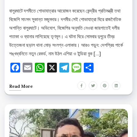
বালুরঘাটে দশমীতে শোভাযাত্রার আয়োজন করেছেন কেন্দ্রীয় প্রতিমন্ত্রী তথা
বিজেপি সাংসদ সুকান্ত মজুমদার। দশমীর সেই শোভাযাত্রা ঘিরে রাজনৈতিক
অশান্তি বালুরঘাটে। অভিযোগ, বিজেপির অনুমতি নেওয়া জায়গাতেই দলীয়
পতাকা ও ব্যানার লাগিয়েছে তৃণমূল। এ ঘটনা ঘিরে সোমবার দুপুরে তীব্র
উত্তেজনা ছড়াল থানা মোড় সংলগ্ন এলাকায়। আরও পড়ুন: দেশপ্রিয় পার্কে
শঙ্খধ্বনিতে নতুন রেকর্ড, নাম উঠল এশিয়া ও ইন্ডিয়া বুক […]
Facebook
Email
WhatsApp
X
Telegram
Message
Share
Read More