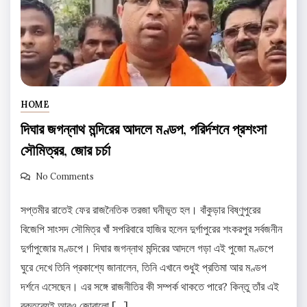
HOME
দিঘার জগন্নাথ মন্দিরের আদলে মণ্ডপ, পরির্দশনে প্রশংসা
সৌমিত্রর, জোর চর্চা
No Comments
সপ্তমীর রাতেই ফের রাজনৈতিক তরজা ঘনীভূত হল। বাঁকুড়ার বিষ্ণুপুরের
বিজেপি সাংসদ সৌমিত্র খাঁ সপরিবারে হাজির হলেন দুর্গাপুরের শংকরপুর সর্বজনীন
দুর্গাপুজোর মণ্ডপে। দিঘার জগন্নাথ মন্দিরের আদলে গড়া এই পুজো মণ্ডপে
ঘুরে দেখে তিনি প্রকাশ্যে জানালেন, তিনি এখানে শুধুই প্রতিমা আর মণ্ডপ
দর্শনে এসেছেন। এর সঙ্গে রাজনীতির কী সম্পর্ক থাকতে পারে? কিন্তু তাঁর এই
বক্তব্যেই আরও জোরালো […]