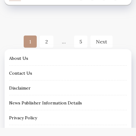
Posts
1
2
…
5
Next
pagination
About Us
Contact Us
Disclaimer
News Publisher Information Details
Privacy Policy
Terms and Conditions