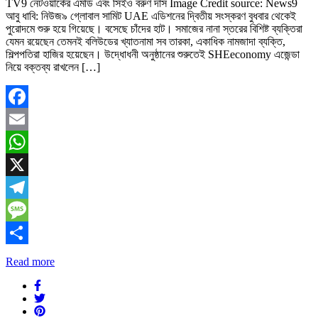
TV9 নেটওয়ার্কের এমডি এবং সিইও বরুণ দাস Image Credit source: News9
আবু ধাবি: নিউজ৯ গ্লোবাল সামিট UAE এডিশনের দ্বিতীয় সংস্করণ বুধবার থেকেই
পুরোদমে শুরু হয়ে গিয়েছে। বসেছে চাঁদের হাট। সমাজের নানা স্তরের বিশিষ্ট ব্যক্তিরা
যেমন রয়েছেন তেমনই বলিউডের খ্যাতনামা সব তারকা, একাধিক নামজাদা ব্যক্তি,
শিল্পপতিরা হাজির হয়েছেন। উদ্ধোধনী অনুষ্ঠানের শুরুতেই SHEeconomy এজেন্ডা
নিয়ে বক্তব্য রাখলেন […]
Facebook
Email
WhatsApp
X
Telegram
Message
Share
Read more