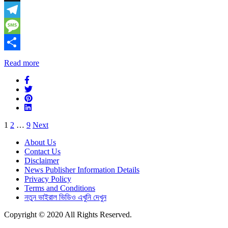
X
Telegram
Message
Share
Read more
Posts
1
2
…
9
Next
pagination
About Us
Contact Us
Disclaimer
News Publisher Information Details
Privacy Policy
Terms and Conditions
নতুন ভাইরাল ভিডিও এখুনি দেখুন
Copyright © 2020 All Rights Reserved.