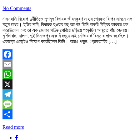
No Comments
এসএসসি নিয়োগ দুর্নীতিতে তৃণমূল বিধায়ক জীবনকৃষ্ণ সাহার গ্রেফতারি পর সামনে এল
নতুন তথ্য। ইডির দাবি, বিধায়ক হওয়ার বহু আগেই তিনি চাকরি বিক্রির কারবার শুরু
করেছিলেন এবং তা এক জেলার গণ্ডি পেরিয়ে ছড়িয়ে পড়েছিল অন্তত পাঁচ জেলায়।
মুর্শিদাবাদ, মালদা, দুই দিনাজপুর এবং বীরভূমে এই নেটওয়ার্ক বিস্তার লাভ করেছিল।
এরজন্য এজেন্টও নিয়োগ করেছিলেন তিনি। আরও পড়ুন: গ্রেফতারির […]
Facebook
Email
WhatsApp
X
Telegram
Message
Share
Read more