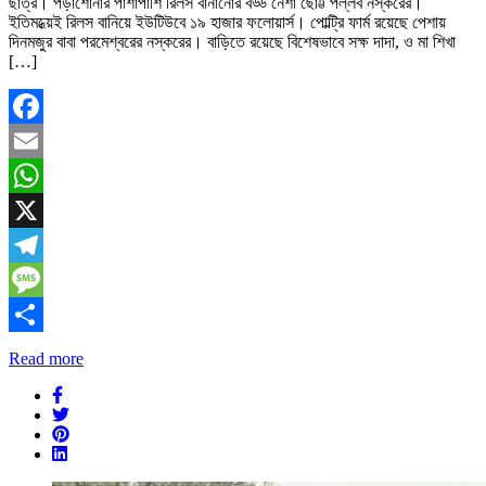
ছাত্র। পড়াশোনার পাশাপাশি রিলস বানানোর বড্ড নেশা ছোট্ট পল্লব নস্করের।
ইতিমধ্য়েই রিলস বানিয়ে ইউটিউবে ১৯ হাজার ফলোয়ার্স। পোল্ট্রি ফার্ম রয়েছে পেশায়
দিনমজুর বাবা পরমেশ্বরের নস্করের। বাড়িতে রয়েছে বিশেষভাবে সক্ষ দাদা, ও মা শিখা
[…]
Facebook
Email
WhatsApp
X
Telegram
Message
Share
Read more