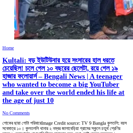
Home
Kultali: বড় ইউটিউবার হয়ে সংসারের হাল ধরতে
চেয়েছিল! চলে গেল ১০ বছরের ছেলেটা, রয়ে গেল ১৯
হাজার ফলোয়ার্স – Bengali News | A teenager
who wanted to become a big YouTuber
and take over the world ended his life at
the age of just 10
No Comments
শোকের ছায়া গোটা পরিবারেImage Credit source: TV 9 Bangla কুলতলি: বয়স
সবেমাত্র ১০। কুলতললি থানার ২ নম্বর জালাবেড়িয়া গ্রামের স্কুলে চতুর্থ শ্রেণির