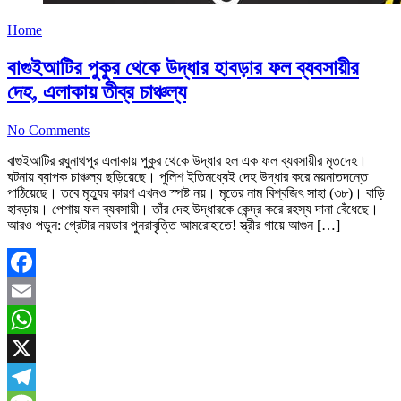
Home
বাগুইআটির পুকুর থেকে উদ্ধার হাবড়ার ফল ব্যবসায়ীর
দেহ, এলাকায় তীব্র চাঞ্চল্য
No Comments
বাগুইআটির রঘুনাথপুর এলাকায় পুকুর থেকে উদ্ধার হল এক ফল ব্যবসায়ীর মৃতদেহ।
ঘটনায় ব্যাপক চাঞ্চল্য ছড়িয়েছে। পুলিশ ইতিমধ্যেই দেহ উদ্ধার করে ময়নাতদন্তে
পাঠিয়েছে। তবে মৃত্যুর কারণ এখনও স্পষ্ট নয়। মৃতের নাম বিশ্বজিৎ সাহা (৩৮)। বাড়ি
হাবড়ায়। পেশায় ফল ব্যবসায়ী। তাঁর দেহ উদ্ধারকে কেন্দ্র করে রহস্য দানা বেঁধেছে।
আরও পড়ুন: গ্রেটার নয়ডার পুনরাবৃত্তি আমরোহাতে! স্ত্রীর গায়ে আগুন […]
Facebook
Email
WhatsApp
X