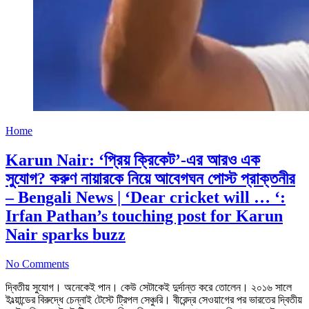
Home
Karun Nair: ‘প্রিয় ক্রিকেট’-এর আরও এক
সুযোগ? করুণ নায়ারকে নিয়ে আবেগঘন পোস্ট প্রাক্তনীর
– Bengali News | ‘Dear cricket will … ‘:
Irfan Pathan’s touching post for Karun
Nair sparks buzz
No Comments
দ্বিতীয় সুযোগ। অনেকেই পান। কেউ সেটাকেই দুর্দান্ত করে তোলেন। ২০১৬ সালে
ইংল্য়ান্ডের বিরুদ্ধে চেন্নাই টেস্টে ট্রিপল সেঞ্চুরি। বীরেন্দ্র সেওয়াগের পর ভারতের দ্বিতীয়