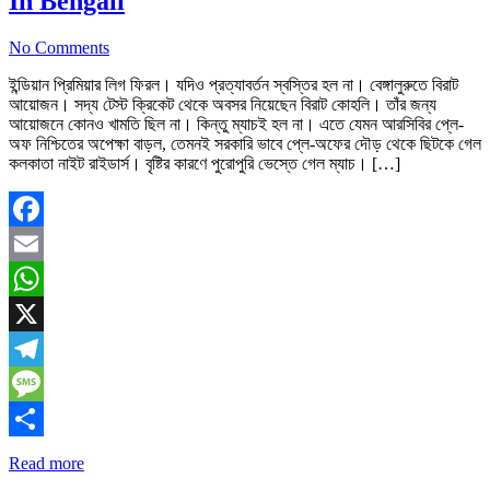
In Bengali
No Comments
ইন্ডিয়ান প্রিমিয়ার লিগ ফিরল। যদিও প্রত্যাবর্তন স্বস্তির হল না। বেঙ্গালুরুতে বিরাট
আয়োজন। সদ্য টেস্ট ক্রিকেট থেকে অবসর নিয়েছেন বিরাট কোহলি। তাঁর জন্য
আয়োজনে কোনও খামতি ছিল না। কিন্তু ম্যাচই হল না। এতে যেমন আরসিবির প্লে-
অফ নিশ্চিতের অপেক্ষা বাড়ল, তেমনই সরকারি ভাবে প্লে-অফের দৌড় থেকে ছিটকে গেল
কলকাতা নাইট রাইডার্স। বৃষ্টির কারণে পুরোপুরি ভেস্তে গেল ম্যাচ। […]
Facebook
Email
WhatsApp
X
Telegram
Message
Share
Read more