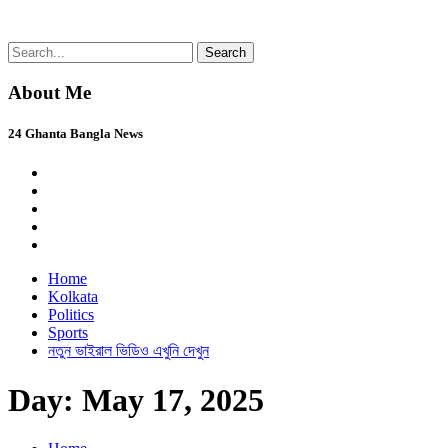
Skip
Search
24 Ghanta Bangla News
24 Ghanta Bengali News
to
for:
content
About Me
24 Ghanta Bangla News
Home
Kolkata
Politics
Sports
নতুন ভাইরাল ভিডিও এখুনি দেখুন
Day:
May 17, 2025