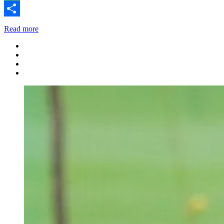
Message
Share
Read more