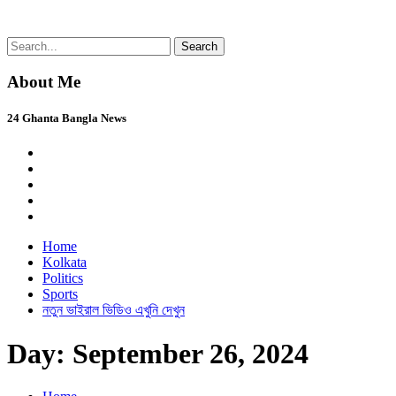
Skip
Search
24 Ghanta Bangla News
24 Ghanta Bengali News
to
for:
content
About Me
24 Ghanta Bangla News
Home
Kolkata
Politics
Sports
নতুন ভাইরাল ভিডিও এখুনি দেখুন
Day:
September 26, 2024