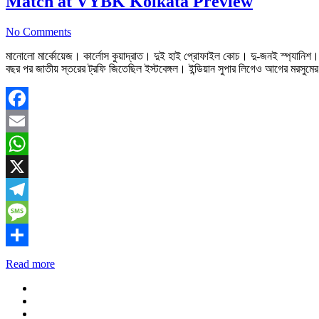
Match at VYBK Kolkata Preview
No Comments
মানোলো মার্কোয়েজ। কার্লোস কুয়াদ্রাত। দুই হাই প্রোফাইল কোচ। দু-জনই স্প্যানিশ। ঐতিহ্
বছর পর জাতীয় স্তরের ট্রফি জিতেছিল ইস্টবেঙ্গল। ইন্ডিয়ান সুপার লিগেও আগের মরসু
Facebook
Email
WhatsApp
X
Telegram
Message
Share
Read more