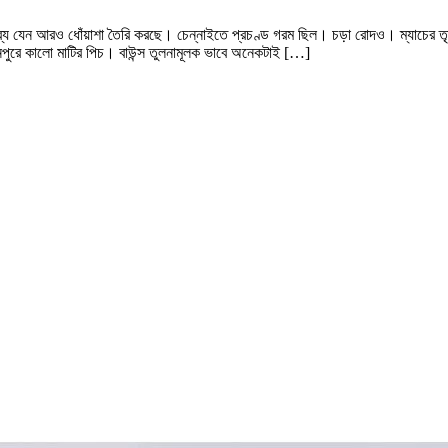
তব্য যেন আরও ধোঁয়াশা তৈরি করছে। চেন্নাইতে প্রচণ্ড গরম ছিল। চড়া রোদও। ম্যাচের ত
পুরে কালো মাটির পিচ। বাউন্স তুলনামূলক ভাবে অনেকটাই […]