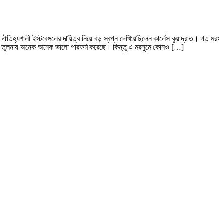
যশালী ইস্টবেঙ্গলের দায়িত্ব নিয়ে বড় স্বপ্ন দেখিয়েছিলেন কার্লেস কুয়াদ্রাত। গত মরসুমে উ
মের তুলনায় অনেক অনেক ভালো পারফর্ম করেছে। কিন্তু এ মরসুমে কোনও […]