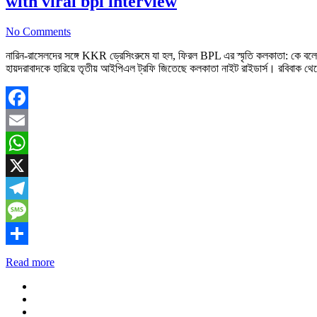
with viral bpl interview
No Comments
নারিন-রাসেলদের সঙ্গে KKR ড্রেসিংরুমে যা হল, ফিরল BPL এর স্মৃতি কলকাতা: কে বল
হায়দরাবাদকে হারিয়ে তৃতীয় আইপিএল ট্রফি জিতেছে কলকাতা নাইট রাইডার্স। রবিবাক
Facebook
Email
WhatsApp
X
Telegram
Message
Share
Read more