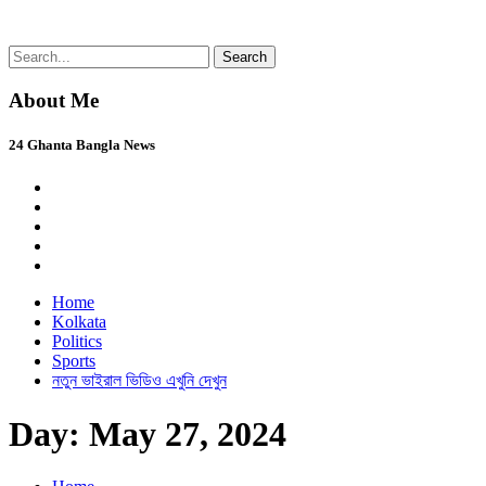
Skip
Search
24 Ghanta Bangla News
24 Ghanta Bengali News
to
for:
content
About Me
24 Ghanta Bangla News
Home
Kolkata
Politics
Sports
নতুন ভাইরাল ভিডিও এখুনি দেখুন
Day:
May 27, 2024