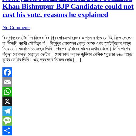
Khan Bishnupur BJP Candidate could not
cast his vote, reasons he explained
No Comments
বিষ্ণুপুর: ভোটের দিন নিজের বিষ্ণুপুর লোকসভা কেন্দ্র আগলে রাখতে ভোটই দিতে গেলেন
না বিজেপি প্রার্থী সৌমিত্র খাঁ। বিষ্ণুপুর লোকসভা কেন্দ্র থেকে এবার হ্যাটট্রিকের লক্ষ্য
নিয়ে ভোট ময়দানে নেমেছেন তিনি। পর পর দু’বারের সাংসদ এখান থেকে। তিনি পাশের
বাঁকুড়া লোকসভা কেন্দ্রের ভোটার। সেখানকার বল্লভ জুনিয়ার বেসিক স্কুলের ২৬০ নম্বর
বুথের ভোটার তিনি। এই প্রথমবার নিজের ভোট […]
Facebook
Email
WhatsApp
X
Telegram
Message