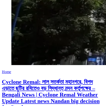
Home
Cyclone Remal: লাল সতর্কতা মহানগরে, বিপদ
এড়াতে ছুটির রবিতেও বড় সিদ্ধান্ত নন্দন কর্তৃপক্ষের –
Bengali News | Cyclone Remal Weather
Update Latest news Nandan big decision