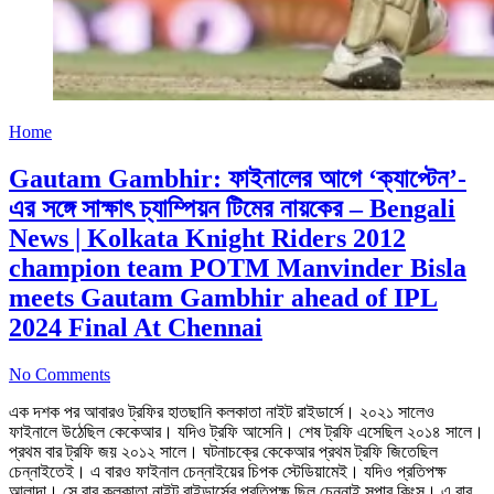
Home
Gautam Gambhir: ফাইনালের আগে ‘ক্যাপ্টেন’-
এর সঙ্গে সাক্ষাৎ চ্যাম্পিয়ন টিমের নায়কের – Bengali
News | Kolkata Knight Riders 2012
champion team POTM Manvinder Bisla
meets Gautam Gambhir ahead of IPL
2024 Final At Chennai
No Comments
এক দশক পর আবারও ট্রফির হাতছানি কলকাতা নাইট রাইডার্সে। ২০২১ সালেও
ফাইনালে উঠেছিল কেকেআর। যদিও ট্রফি আসেনি। শেষ ট্রফি এসেছিল ২০১৪ সালে।
প্রথম বার ট্রফি জয় ২০১২ সালে। ঘটনাচক্রে কেকেআর প্রথম ট্রফি জিতেছিল
চেন্নাইতেই। এ বারও ফাইনাল চেন্নাইয়ের চিপক স্টেডিয়ামেই। যদিও প্রতিপক্ষ
আলাদা। সে বার কলকাতা নাইট রাইডার্সের প্রতিপক্ষ ছিল চেন্নাই সুপার কিংস। এ বার