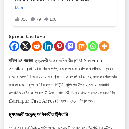
Spread the love
দক্ষিণ ২৪ পরগনা
: মুখ্যমন্ত্রী শুভেন্দু অধিকারীর (CM Suvendu
Adhikari) হুঁশিয়ারির পর বারুইপুরে শুরু হয়েছে ব্যাপক ধরপাকড়। বুধবার
রাতভর তল্লাশি অভিযান চালায় পুলিশ। তারপরই আরও ১২ জনকে গ্রেফতার
করা হয়েছে। ধৃতদের বিরুদ্ধে গণপিটুনি, পুলিশের উপর হামলা ও সরকারি
সম্পত্তি নষ্টের অভিযোগ উঠেছে। গত দুই দিনে এখনও পর্যন্ত গ্রেফতারির
(Baruipur Case Arrest) সংখ্যা বেড়ে দাঁড়াল ৩০।
মুখ্যমন্ত্রী শুভেন্দু অধিকারীর হুঁশিয়ারি
১১ বছরের নাবালিকাকে ধর্ষণ ও খুন কাণ্ডে উত্তপ্ত হয়ে উঠেছিল বারুইপুর।