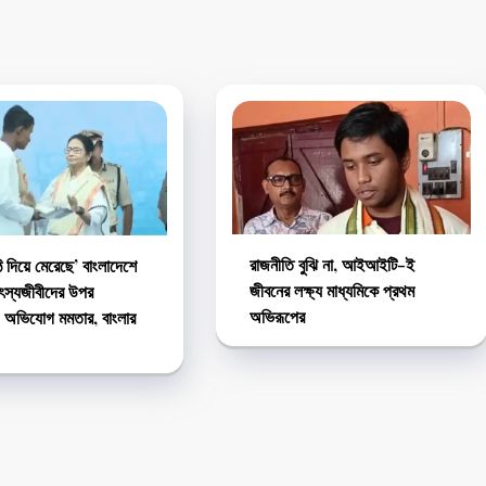
রাজনীতি বুঝি না, আইআইটি-ই
ি দিয়ে মেরেছে’ বাংলাদেশে
জীবনের লক্ষ্য মাধ্যমিকে প্রথম
ৎস্যজীবীদের উপর
অভিরূপের
! অভিযোগ মমতার, বাংলার