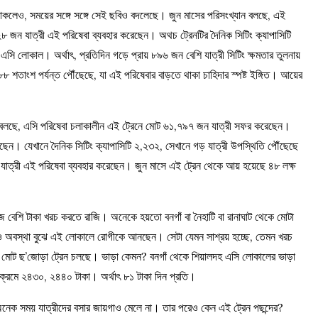
থাকলেও, সময়ের সঙ্গে সঙ্গে সেই ছবিও বদলেছে। জুন মাসের পরিসংখ্যান বলছে, এই
৮ জন যাত্রী এই পরিষেবা ব্যবহার করেছেন। অথচ ট্রেনটির দৈনিক সিটিং ক্যাপাসিটি
সি লোকাল। অর্থাৎ, প্রতিদিন গড়ে প্রায় ৮৯৬ জন বেশি যাত্রী সিটিং ক্ষমতার তুলনায়
শতাংশ পর্যন্ত পৌঁছেছে, যা এই পরিষেবার বাড়তে থাকা চাহিদার স্পষ্ট ইঙ্গিত। আয়ের
ন বলছে, এসি পরিষেবা চলাকালীন এই ট্রেনে মোট ৬১,৭৯৭ জন যাত্রী সফর করেছেন।
েছেন। যেখানে দৈনিক সিটিং ক্যাপাসিটি ২,২৩২, সেখানে গড় যাত্রী উপস্থিতি পৌঁছেছে
শি যাত্রী এই পরিষেবা ব্যবহার করেছেন। জুন মাসে এই ট্রেন থেকে আয় হয়েছে ৪৮ লক্ষ
 খোঁজে বেশি টাকা খরচ করতে রাজি। অনেকে হয়তো বনগাঁ বা নৈহাটি বা রানাঘাট থেকে মোটা
ও অবস্থা বুঝে এই লোকালে রোগীকে আনছেন। সেটা যেমন সাশ্রয় হচ্ছে, তেমন খরচ
য়ে মোট ছ’জোড়া ট্রেন চলছে। ভাড়া কেমন? বনগাঁ থেকে শিয়ালদহ এসি লোকালের ভাড়া
াক্রমে ২৪৩০, ২৪৪০ টাকা। অর্থাৎ ৮১ টাকা দিন প্রতি।
। অনেক সময় যাত্রীদের বসার জায়গাও মেলে না। তার পরেও কেন এই ট্রেন পছন্দের?