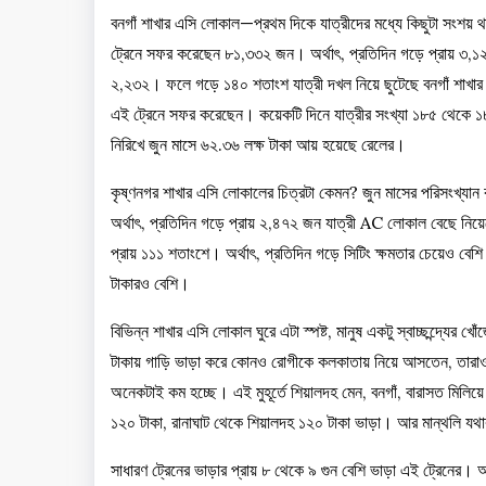
বনগাঁ শাখার এসি লোকাল—প্রথম দিকে যাত্রীদের মধ্যে কিছুটা সংশয় 
ট্রেনে সফর করেছেন ৮১,৩৩২ জন। অর্থাৎ, প্রতিদিন গড়ে প্রায় ৩,১২
২,২৩২। ফলে গড়ে ১৪০ শতাংশ যাত্রী দখল নিয়ে ছুটেছে বনগাঁ শাখার এ
এই ট্রেনে সফর করেছেন। কয়েকটি দিনে যাত্রীর সংখ্যা ১৮৫ থেকে ১৮৮ 
নিরিখে জুন মাসে ৬২.৩৬ লক্ষ টাকা আয় হয়েছে রেলের।
কৃষ্ণনগর শাখার এসি লোকালের চিত্রটা কেমন? জুন মাসের পরিসংখ্যা
অর্থাৎ, প্রতিদিন গড়ে প্রায় ২,৪৭২ জন যাত্রী AC লোকাল বেছে নিয়
প্রায় ১১১ শতাংশে। অর্থাৎ, প্রতিদিন গড়ে সিটিং ক্ষমতার চেয়েও বে
টাকারও বেশি।
বিভিন্ন শাখার এসি লোকাল ঘুরে এটা স্পষ্ট, মানুষ একটু স্বাচ্ছন্দ্যের
টাকায় গাড়ি ভাড়া করে কোনও রোগীকে কলকাতায় নিয়ে আসতেন, তারা
অনেকটাই কম হচ্ছে। এই মুহূর্তে শিয়ালদহ মেন, বনগাঁ, বারাসত মিলি
১২০ টাকা, রানাঘাট থেকে শিয়ালদহ ১২০ টাকা ভাড়া। আর মান্থলি যথ
সাধারণ ট্রেনের ভাড়ার প্রায় ৮ থেকে ৯ গুন বেশি ভাড়া এই ট্রেনের