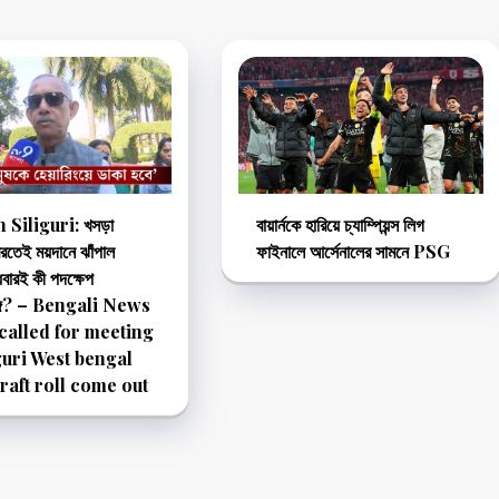
Siliguri: খসড়া
বায়ার্নকে হারিয়ে চ্যাম্পিয়ন্স লিগ
েরতেই ময়দানে ঝাঁপাল
ফাইনালে আর্সেনালের সামনে PSG
ুধবারই কী পদক্ষেপ
্গে? – Bengali News
called for meeting
iguri West bengal
draft roll come out