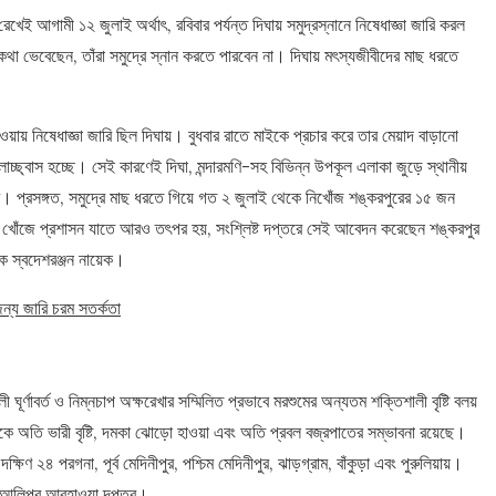
রে রেখেই আগামী ১২ জুলাই অর্থাৎ, রবিবার পর্যন্ত দিঘায় সমুদ্রস্নানে নিষেধাজ্ঞা জারি করল
কথা ভেবেছেন, তাঁরা সমুদ্রে স্নান করতে পারবেন না। দিঘায় মৎস্যজীবীদের মাছ ধরতে
ওয়ায় নিষেধাজ্ঞা জারি ছিল দিঘায়। বুধবার রাতে মাইকে প্রচার করে তার মেয়াদ বাড়ানো
লোচ্ছ্বাস হচ্ছে। সেই কারণেই দিঘা, মন্দারমণি-সহ বিভিন্ন উপকূল এলাকা জুড়ে স্থানীয়
করে। প্রসঙ্গত, সমুদ্রে মাছ ধরতে গিয়ে গত ২ জুলাই থেকে নিখোঁজ শঙ্করপুরের ১৫ জন
ের খোঁজে প্রশাসন যাতে আরও তৎপর হয়, সংশ্লিষ্ট দপ্তরে সেই আবেদন করেছেন শঙ্করপুর
ক স্বদেশরঞ্জন নায়েক।
 জন্য জারি চরম সতর্কতা
ঘূর্ণাবর্ত ও নিম্নচাপ অক্ষরেখার সম্মিলিত প্রভাবে মরশুমের অন্যতম শক্তিশালী বৃষ্টি বলয়
অতি ভারী বৃষ্টি, দমকা ঝোড়ো হাওয়া এবং অতি প্রবল বজ্রপাতের সম্ভাবনা রয়েছে।
িণ ২৪ পরগনা, পূর্ব মেদিনীপুর, পশ্চিম মেদিনীপুর, ঝাড়গ্রাম, বাঁকুড়া এবং পুরুলিয়ায়।
েছে আলিপুর আবহাওয়া দপ্তর।