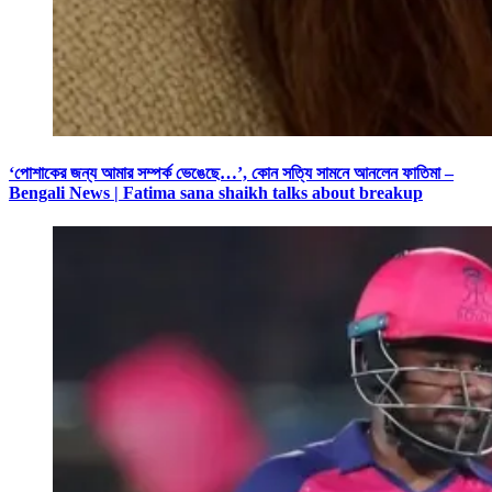
‘পোশাকের জন্য আমার সম্পর্ক ভেঙেছে…’, কোন সত্যি সামনে আনলেন ফাতিমা –
Bengali News | Fatima sana shaikh talks about breakup