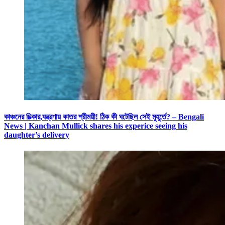
কাঞ্চনের চিত্‍কার,যন্ত্রণায় কাতর শ্রীময়ী! ঠিক কী ঘটেছিল সেই মুহূর্তে? – Bengali
News | Kanchan Mullick shares his experice seeing his
daughter’s delivery