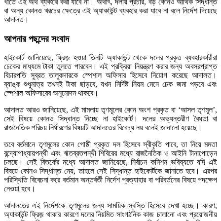
খাতে এই অর্থ ব্যবহার করা যাবে না। অর্থাৎ, দলীয় প্রচার, বড় কোনও আর্থিক সিদ্ধান্ত
বা অন্য কোনও খরচের ক্ষেত্রে এই অ্যাকাউন্ট ব্যবহার করা যাবে না বলে নির্দেশ দিয়েছে
আদালত।
আপনার পছন্দের সংবাদ
হাইকোর্ট জানিয়েছে, ফ্রিজ় হওয়া তিনটি অ্যাকাউন্ট থেকে দলের প্রকৃত ব্যবহারকারীরা
চেকের মাধ্যমে টাকা তুলতে পারবেন। এই প্রক্রিয়া নিয়ন্ত্রণ করার জন্য অবসরপ্রাপ্ত
বিচারপতি সুব্রত তালুকদারকে স্পেশাল অফিসার হিসেবে নিয়োগ করেছে আদালত।
ব্যাঙ্ক শুধুমাত্র তখনই টাকা ছাড়বে, যখন নির্দিষ্ট নিয়ম মেনে চেক জমা পড়বে এবং
স্পেশাল অফিসারের অনুমোদন থাকবে।
আদালত আরও জানিয়েছে, এই মামলায় তৃণমূলের কোন অংশ প্রকৃত বা ‘আসল তৃণমূল’,
সেই বিষয়ে কোনও সিদ্ধান্ত নিচ্ছে না হাইকোর্ট। দলের অভ্যন্তরীণ বৈধতা বা
রাজনৈতিক পরিচয় নির্ধারণের বিষয়টি আদালতের বিবেচ্য নয় বলেই জানানো হয়েছে।
তবে বর্তমানে তৃণমূলের কোন গোষ্ঠী প্রকৃত দল হিসেবে স্বীকৃতি পাবে, তা নিয়ে মমতা
বন্দ্যোপাধ্যায়পন্থী এবং ঋতব্রতপন্থী শিবিরের মধ্যে রাজনৈতিক ও আইনি টানাপোড়েন
চলছে। সেই বিতর্কের মধ্যে আদালত জানিয়েছে, নির্বাচন কমিশন ভবিষ্যতে যদি এই
বিষয়ে কোনও সিদ্ধান্ত নেয়, তাহলে সেই সিদ্ধান্ত হাইকোর্টকে জানাতে হবে। এরপর
পরিস্থিতি বিবেচনা করে বর্তমান অন্তর্বর্তী নির্দেশ প্রত্যাহার বা পরিবর্তনের বিষয়ে পদক্ষেপ
নেওয়া হবে।
আদালতের এই নির্দেশকে তৃণমূলের জন্য সাময়িক স্বস্তি হিসেবে দেখা হচ্ছে। কারণ,
অ্যাকাউন্ট ফ্রিজ় থাকার কারণে দলের নিয়মিত সাংগঠনিক কাজ চালানো এবং প্রয়োজনীয়