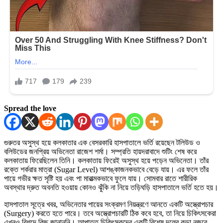
Spread the love
গুরুতর অসুস্থ হয়ে কলকাতার এক বেসরকারি হাসপাতালে ভর্তি রয়েছেন টলিউড ও
বলিউডের জনপ্রিয় অভিনেতা রাজেশ শর্মা। সম্প্রতি হায়দরাবাদে শুটিং শেষ করে
কলকাতায় ফিরেছিলেন তিনি। কলকাতায় ফিরেই অসুস্থ হয়ে পড়েন অভিনেতা। তাঁর
রক্তে শর্করার মাত্রা (Sugar Level) আশঙ্কাজনকভাবে বেড়ে যায়। এর ফলে তাঁর
পায়ে গভীর ক্ষত সৃষ্টি হয় এবং পা মারাত্মকভাবে ফুলে যায়। সোমবার রাতে শারীরিক
অবস্থার দ্রুত অবনতি হওয়ায় কোনও ঝুঁকি না নিয়ে তড়িঘড়ি হাসপাতালে ভর্তি হতে হয়।
হাসপাতাল সূত্রে খবর, অভিনেতার পায়ের সংক্রমণ নিয়ন্ত্রণে আনতে একটি অস্ত্রোপচার
(Surgery) করতে হতে পারে। তবে অস্ত্রোপচারটি ঠিক কবে হবে, তা নিয়ে চিকিৎসকেরা
এখনও বিশদে কিছু জানাননি। আপাতত চিকিৎসকদের একটি বিশেষ দলের কড়া নজরে