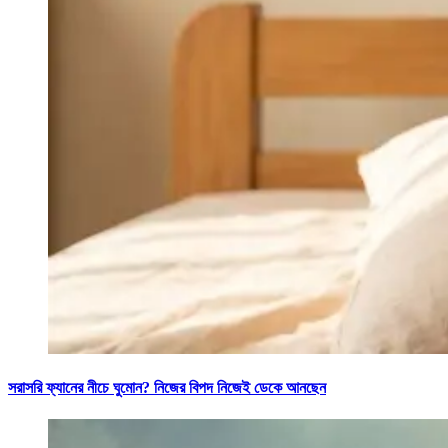
সরাসরি ফ্যানের নীচে ঘুমোন? নিজের বিপদ নিজেই ডেকে আনছেন