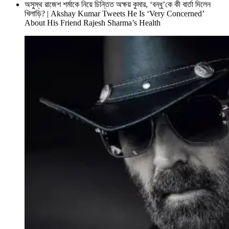
অসুস্থ রাজেশ শর্মাকে নিয়ে চিন্তিত অক্ষয় কুমার, ‘বন্ধু’কে কী বার্তা দিলেন
খিলাড়ি? | Akshay Kumar Tweets He Is ‘Very Concerned’
About His Friend Rajesh Sharma’s Health