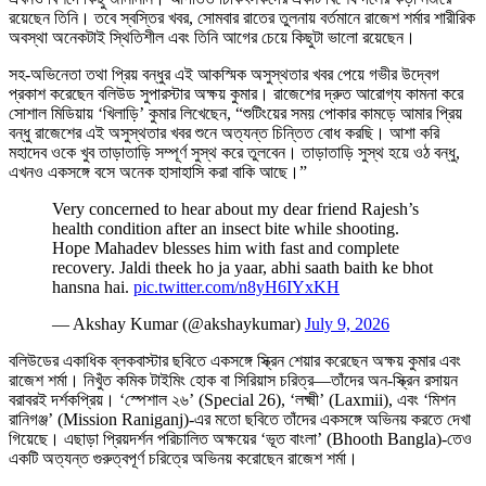
রয়েছেন তিনি। তবে স্বস্তির খবর, সোমবার রাতের তুলনায় বর্তমানে রাজেশ শর্মার শারীরিক
অবস্থা অনেকটাই স্থিতিশীল এবং তিনি আগের চেয়ে কিছুটা ভালো রয়েছেন।
সহ-অভিনেতা তথা প্রিয় বন্ধুর এই আকস্মিক অসুস্থতার খবর পেয়ে গভীর উদ্বেগ
প্রকাশ করেছেন বলিউড সুপারস্টার অক্ষয় কুমার। রাজেশের দ্রুত আরোগ্য কামনা করে
সোশাল মিডিয়ায় ‘খিলাড়ি’ কুমার লিখেছেন, “শুটিংয়ের সময় পোকার কামড়ে আমার প্রিয়
বন্ধু রাজেশের এই অসুস্থতার খবর শুনে অত্যন্ত চিন্তিত বোধ করছি। আশা করি
মহাদেব ওকে খুব তাড়াতাড়ি সম্পূর্ণ সুস্থ করে তুলবেন। তাড়াতাড়ি সুস্থ হয়ে ওঠ বন্ধু,
এখনও একসঙ্গে বসে অনেক হাসাহাসি করা বাকি আছে।”
Very concerned to hear about my dear friend Rajesh’s
health condition after an insect bite while shooting.
Hope Mahadev blesses him with fast and complete
recovery. Jaldi theek ho ja yaar, abhi saath baith ke bhot
hansna hai.
pic.twitter.com/n8yH6IYxKH
— Akshay Kumar (@akshaykumar)
July 9, 2026
বলিউডের একাধিক ব্লকবাস্টার ছবিতে একসঙ্গে স্ক্রিন শেয়ার করেছেন অক্ষয় কুমার এবং
রাজেশ শর্মা। নিখুঁত কমিক টাইমিং হোক বা সিরিয়াস চরিত্র—তাঁদের অন-স্ক্রিন রসায়ন
বরাবরই দর্শকপ্রিয়। ‘স্পেশাল ২৬’ (Special 26), ‘লক্ষ্মী’ (Laxmii), এবং ‘মিশন
রানিগঞ্জ’ (Mission Raniganj)-এর মতো ছবিতে তাঁদের একসঙ্গে অভিনয় করতে দেখা
গিয়েছে। এছাড়া প্রিয়দর্শন পরিচালিত অক্ষয়ের ‘ভূত বাংলা’ (Bhooth Bangla)-তেও
একটি অত্যন্ত গুরুত্বপূর্ণ চরিত্রে অভিনয় করোছেন রাজেশ শর্মা।